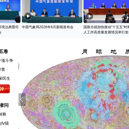
环境法典暨司
中国气象局2026年8月新闻发布会
国新办就加快推动“十五五”时
会
人工作高质量发展情况举行发
五卷
专项斗争
审查
保民生
者问
解释
为Ⅳ级