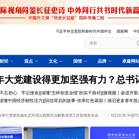
习近平外交思想和新时代中国外交
国新网
中
财经
观点
文化
国情
品牌
承建网
年大党建设得更加坚强有力？总书
不忘初心、牢记使命
][
读懂"怎样创造业绩"的实干路径
][
微视频丨奋进开新
优"读懂中国经济韧性活力
][
回信背后的故事·传承红色基因丨感召更多青年投
 最高法举行贯彻实施生态环境法典暨司法解释清理工作新闻发布会
4日10:30 中