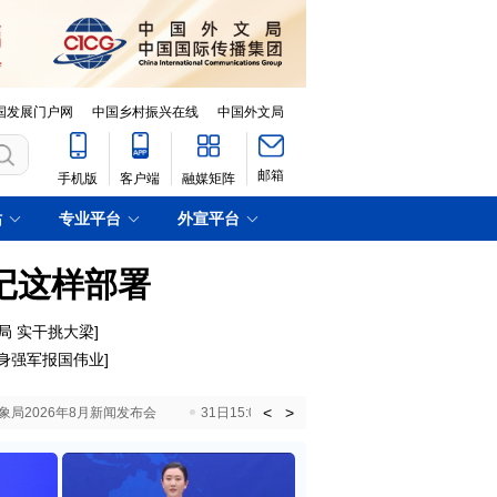
国发展门户网
中国乡村振兴在线
中国外文局
邮箱
手机版
客户端
融媒矩阵
站
专业平台
外宣平台
记这样部署
局 实干挑大梁
]
身强军报国伟业
]
<
>
国气象局2026年8月新闻发布会
31日15:00 国新办就加快推动“十五五”时期退