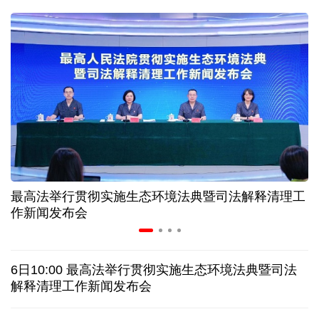
二季度中国清洁能源建设景气指数处于较景气区间
服贸会进入倒计时一个月 180余项创新成果将发布
非必要不乱花 医保个人账户里的钱如何用在刀刃上
"校园贷"换上"新马甲" 警惕暑假期间网络消费陷阱
最高法举行贯彻实施生态环境法典暨司法解释清理工
2026暑期档票房破85亿 已连续30天单日票房破亿
作新闻发布会
美国要"换牌" 伊朗"换将" 美伊博弈变数犹存
6日10:00 最高法举行贯彻实施生态环境法典暨司法
泰国暖武里府行政组织办公楼发生枪击 主席重伤
解释清理工作新闻发布会