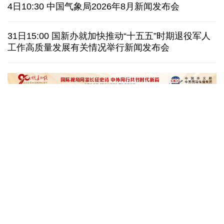
西班牙对意大利“报复”实施 首日入境检查约200人
4日10:30 中国气象局2026年8月新闻发布会
俄国防部:拦截285架乌克兰无人机并对乌发动空袭
31日15:00 国新办就加快推动“十五五”时期退役军人
工作高质量发展有关情况举行新闻发布会
民调:韩国总统李在明施政好评率降至43.3%创新低
泰国校园枪击案死亡人数升至9人 14人仍住院治疗
文化奇遇记｜课本上的名曲跃然
一杯新鲜的榴莲咖
眼前，沉浸式感受千年乐声
进了现实