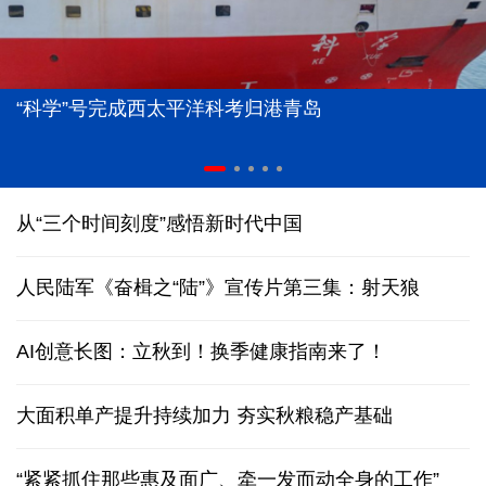
“科学”号完成西太平洋科考归港青岛
从“三个时间刻度”感悟新时代中国
人民陆军《奋楫之“陆”》宣传片第三集：射天狼
AI创意长图：立秋到！换季健康指南来了！
大面积单产提升持续加力 夯实秋粮稳产基础
“紧紧抓住那些惠及面广、牵一发而动全身的工作”