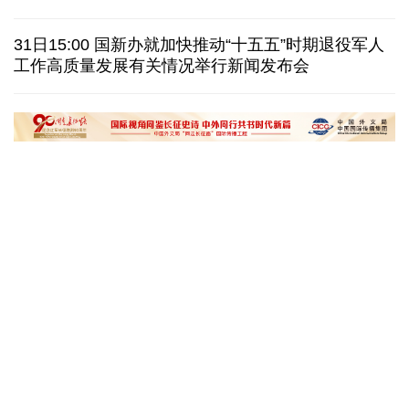
日本在南鸟岛部署反舰导弹 暴露“再军事化”野心
31日15:00 国新办就加快推动“十五五”时期退役军人
工作高质量发展有关情况举行新闻发布会
美国筑起AI墙：激化国内对立 却堵不住中国AI热
外媒说丨中国在非洲青年群体中的好感度稳步上升
“十五五”开局之年传统产业转型焕
黄河壶口瀑布金瀑
新一线观察
读懂中国