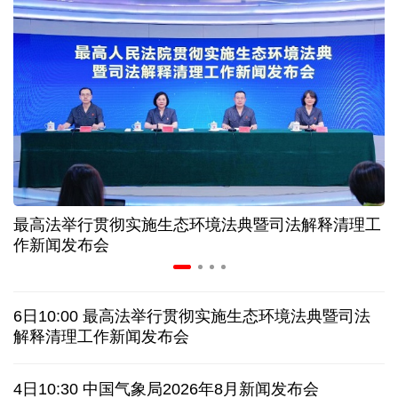
“零关税”实施100天 见证中非合作新气象
高温下用电负荷创新高 解码今夏的清凉底气
活力中国调研行丨弯道超车 如何“皖”美提速
年中经济观察 服务实体经济 财政金融打出"组合拳"
最高法举行贯彻实施生态环境法典暨司法解释清理工
7月份中国仓储指数保持扩张 行业运行韧性较强
作新闻发布会
日本执政当局应停止在核问题上玩火
6日10:00 最高法举行贯彻实施生态环境法典暨司法
俄黑客称获取北约直接参与袭击俄领土证据
解释清理工作新闻发布会
全球媒体聚焦︱外媒：美国劳动力市场正在走弱
4日10:30 中国气象局2026年8月新闻发布会