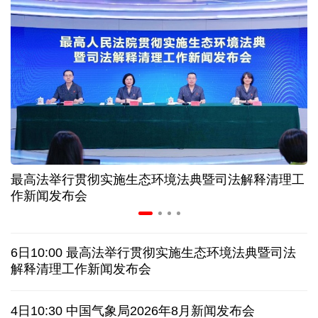
让药品更好触达患者 网络平台成多款新药首发渠道
科创转型到全球布局 上海出台规划让民企敢闯敢投
7月份中国仓储指数保持扩张 行业运行韧性较强
金价大反弹！黄金以旧换新业务火热，记者探访
最高法举行贯彻实施生态环境法典暨司法解释清理工
宇树科技战略配售名单公布:DeepSeek、腾讯等在列
作新闻发布会
美媒称美国中情局秘密设立古巴工作组
6日10:00 最高法举行贯彻实施生态环境法典暨司法
特朗普再签行政令 禁止“生育旅游”收紧“出生公民权”
解释清理工作新闻发布会
伊朗拟禁止敌对方通行霍尔木兹海峡 对违规者重罚
4日10:30 中国气象局2026年8月新闻发布会