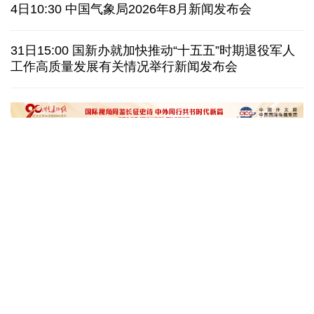
美媒称美国增派人手 在古巴加大力度开展情报活动
4日10:30 中国气象局2026年8月新闻发布会
巴西降级与阿根廷关系 阿称驻巴大使将“回国休假”
31日15:00 国新办就加快推动“十五五”时期退役军人
工作高质量发展有关情况举行新闻发布会
德国机场发现一架携爆炸物无人机 非业余人士所为
韩国总统要求加速整合军校 防范再度发生军事政变
在雄安，看见“城市让生活更美好”
微视频丨奋进开新