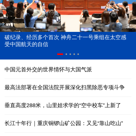
破纪录、经历多个首次 神舟二十一号乘组在太空感
受中国航天的自信
中国元首外交的世界情怀与大国气派
最高法部署在全国法院开展深化扫黑除恶专项斗争
垂直高度288米，山里娃求学的“空中校车”上新了
长江十年行｜重庆铜锣山矿公园：又见“靠山吃山”