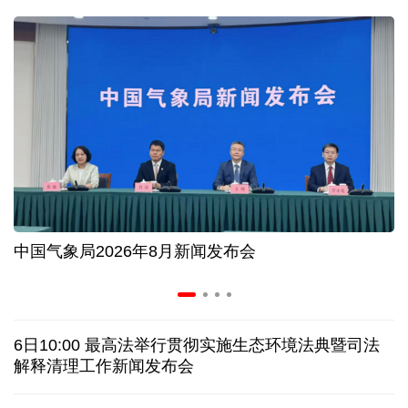
入境游火热 前7月北京离境退税各项数据均创新高
我国自阿根廷进口的牛肉已达到规定数量的50%
上半年我国黄金消费量511.412吨，同比增长1.23%
AI客服承诺不实、人工客服接入困难 中消协回应
中国气象局2026年8月新闻发布会
数据有了“身份证” 我国正稳步推进数据产权登记
协议接近达成 伊朗披露海峡新航道通行细节
6日10:00 最高法举行贯彻实施生态环境法典暨司法
白宫否认特朗普与赫格塞思因弹药库存短缺发生争执
解释清理工作新闻发布会