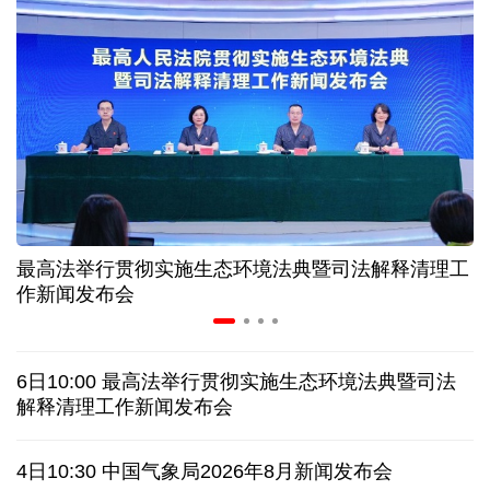
高温下用电负荷创新高 解码今夏的清凉底气
活力中国调研行丨弯道超车 如何“皖”美提速
7月份中国仓储指数保持扩张 行业运行韧性较强
小球赛撬动大消费 体育赛事激活城市发展新动能
最高法举行贯彻实施生态环境法典暨司法解释清理工
“电影+文旅”深度融合 光影经济撬动暑期消费新蓝海
作新闻发布会
日本执政当局应停止在核问题上玩火
6日10:00 最高法举行贯彻实施生态环境法典暨司法
俄黑客称获取北约直接参与袭击俄领土证据
解释清理工作新闻发布会
全球媒体聚焦︱外媒：美国劳动力市场正在走弱
4日10:30 中国气象局2026年8月新闻发布会