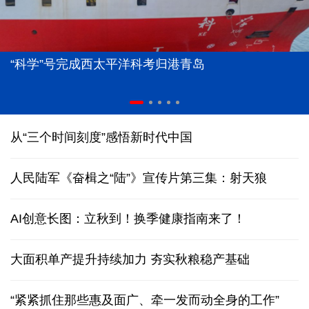
“科学”号完成西太平洋科考归港青岛
从“三个时间刻度”感悟新时代中国
人民陆军《奋楫之“陆”》宣传片第三集：射天狼
AI创意长图：立秋到！换季健康指南来了！
大面积单产提升持续加力 夯实秋粮稳产基础
“紧紧抓住那些惠及面广、牵一发而动全身的工作”