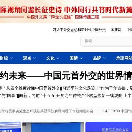
习近平外交思想和新时代中国外交
国新网
中
财经
观点
文化
国情
品牌
承建网
约未来——中国元首外交的世界
利”
从四个维度读懂中国元首外交
][
习近平的文化足迹丨“作为千年古都，
”与“国事”
][
向新，向前
“十五五”开局之年传统产业转型焕新一线观察
上半
 最高法举行贯彻实施生态环境法典暨司法解释清理工作新闻发布会
4日10:30 中