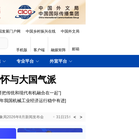
国发展门户网
中国乡村振兴在线
中国外文局
邮箱
手机版
客户端
融媒矩阵
站
专业平台
外宣平台
情怀与大国气派
要把传统和现代有机融合在一起”
]
年我国机械工业经济运行稳中有进
]
<
>
国气象局2026年8月新闻发布会
31日15:00 国新办就加快推动“十五五”时期退