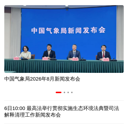
入境游火热 前7月北京离境退税各项数据均创新高
我国自阿根廷进口的牛肉已达到规定数量的50%
上半年我国黄金消费量511.412吨，同比增长1.23%
AI客服承诺不实、人工客服接入困难 中消协回应
中国气象局2026年8月新闻发布会
数据有了“身份证” 我国正稳步推进数据产权登记
协议接近达成 伊朗披露海峡新航道通行细节
6日10:00 最高法举行贯彻实施生态环境法典暨司法
白宫否认特朗普与赫格塞思因弹药库存短缺发生争执
解释清理工作新闻发布会