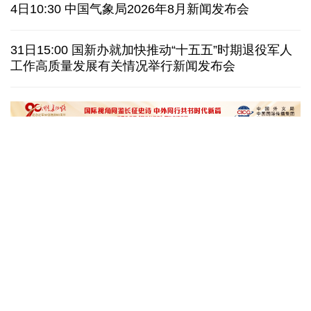
美媒称美国增派人手 在古巴加大力度开展情报活动
4日10:30 中国气象局2026年8月新闻发布会
巴西降级与阿根廷关系 阿称驻巴大使将“回国休假”
31日15:00 国新办就加快推动“十五五”时期退役军人
工作高质量发展有关情况举行新闻发布会
德国机场发现一架携爆炸物无人机 非业余人士所为
韩国总统要求加速整合军校 防范再度发生军事政变
在雄安，看见“城市让生活更美好”
微视频丨奋进开新