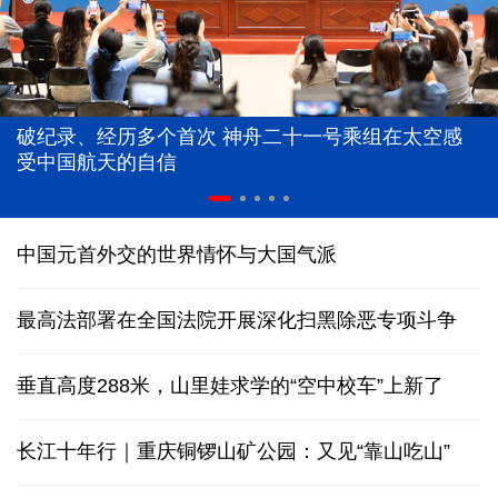
破纪录、经历多个首次 神舟二十一号乘组在太空感
受中国航天的自信
中国元首外交的世界情怀与大国气派
最高法部署在全国法院开展深化扫黑除恶专项斗争
垂直高度288米，山里娃求学的“空中校车”上新了
长江十年行｜重庆铜锣山矿公园：又见“靠山吃山”