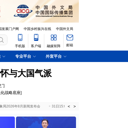
国发展门户网
中国乡村振兴在线
中国外文局
邮箱
手机版
客户端
融媒矩阵
站
专业平台
外宣平台
情怀与大国气派
”
]
代化战略底座
]
<
>
国气象局2026年8月新闻发布会
31日15:00 国新办就加快推动“十五五”时期退