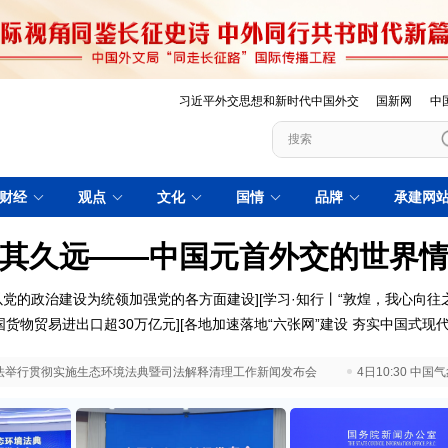
习近平外交思想和新时代中国外交
国新网
中
财经
观点
文化
国情
品牌
承建网
其久远——中国元首外交的世界
以党的政治建设为统领加强党的各方面建设
][
学习·知行丨“敦煌，我心向往之
国货物贸易进出口超30万亿元
][
各地加速落地“六张网”建设 夯实中国式现
 最高法举行贯彻实施生态环境法典暨司法解释清理工作新闻发布会
4日10:30 中