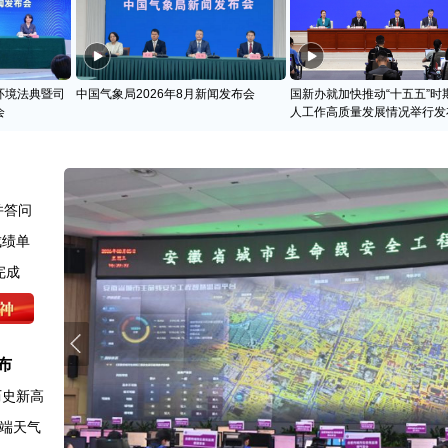
环境法典暨司
中国气象局2026年8月新闻发布会
国新办就加快推动“十五五”时
会
人工作高质量发展情况举行发
并答问
成绩单
完成
布
历史新高
端天气