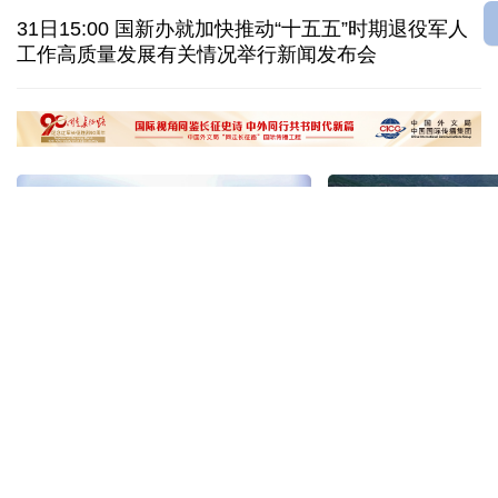
31日15:00 国新办就加快推动“十五五”时期退役军人
白宫宴会厅改造再遇阻 特朗普斥裁决“不公”
工作高质量发展有关情况举行新闻发布会
伊官员：有证据显示美军使用磷弹轰炸伊朗多地
国际足联：不支持任何违反章程的主席选举进程
“十五五”开局之年传统产业转型焕
黄河壶口瀑布金瀑
新一线观察
读懂中国