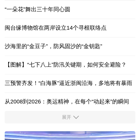
“一朵花”舞出三十年同心圆
闽台缘博物馆在两岸设立14个寻根联络点
沙海里的“金豆子”，防风固沙的“金钥匙”
【图解】“七下八上”防汛关键期，如何安全避险？
三预警齐发！“白海豚”逼近浙闽沿海，多地将有暴雨
从2008到2026：奥运精神，在每个“动起来”的瞬间
展开
活力中国调研行丨安徽的定力与活力
夏日经济乘“热”而上 消费市场向“新”而行