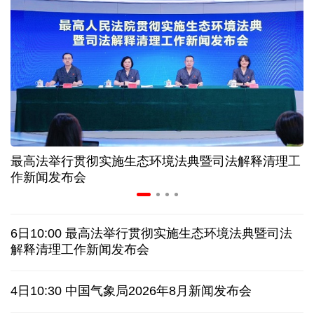
长江十年行 | 重庆“以竹代塑”铺就绿色发展新路
暑期档电影票房持续走高 “电影+”业态激发消费活力
年中经济观察丨以河溪流域为脉 打造乡村振兴示范
片区
最高法举行贯彻实施生态环境法典暨司法解释清理工
作新闻发布会
美媒:多场景低成本应用 中国让AI变得更具实用价值
这样的中国，怎一个“酷”字了得
6日10:00 最高法举行贯彻实施生态环境法典暨司法
解释清理工作新闻发布会
蓝厅观察丨被中方反制的7家美国实体有何来头？
4日10:30 中国气象局2026年8月新闻发布会
视频丨日本民众集会 反对高市政府扩军谋“核”