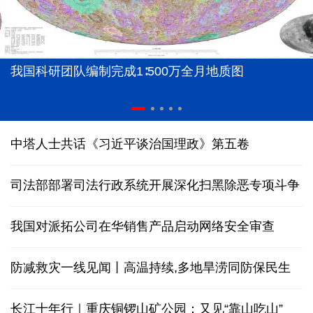
我国科研团队编制完成1∶500万全月地质图
中塔人士共话《习近平谈治国理政》第五卷
司法部部署司法行政系统开展深化扫黑除恶专项斗争
我国对派拓公司在华销售产品启动网络安全审查
防减救灾一线见闻丨高温持续,多地旱涝同防保民生
长江十年行｜重庆铜锣山矿公园：又见“靠山吃山”