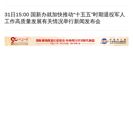
巴西降级与阿根廷关系 阿称驻巴大使将"回国休假"
31日15:00 国新办就加快推动“十五五”时期退役军人
工作高质量发展有关情况举行新闻发布会
德国机场发现一架携爆炸物无人机 非业余人士所为
韩国总统要求加速整合军校 防范再度发生军事政变
黄河壶口瀑布金瀑奔涌
在雄安，看见“城市
读懂中国