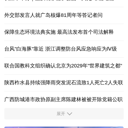
外交部发言人就广岛核爆81周年等答记者问
保障生态环境法典实施 最高法发布首个司法解释
台风"白海豚"靠近 浙江调整防台风应急响应为Ⅳ级
联合国教科文组织确认北京为2029年"世界建筑之都"
陕西柞水县持续强降雨突发泥石流致1人死亡2人失联
广西防城港市政协原副主席陈建林被被开除党籍公职
展开
中国多地出台带薪休假新政 释放消费潜力