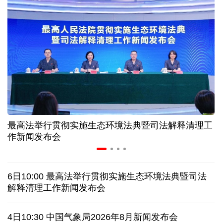
入境游火热 前7月北京离境退税各项数据均创新高
我国自阿根廷进口的牛肉已达到规定数量的50%
上半年我国黄金消费量511.412吨 同比增长1.23%
AI客服承诺不实、人工客服接入困难 中消协回应
最高法举行贯彻实施生态环境法典暨司法解释清理工
数据有了“身份证” 我国正稳步推进数据产权登记
作新闻发布会
高市早苗就“无核三原则”的表态含糊其辞
6日10:00 最高法举行贯彻实施生态环境法典暨司法
白宫否认特朗普与赫格塞思因弹药库存短缺发生争执
解释清理工作新闻发布会
美媒称美国增派人手 在古巴加大力度开展情报活动
4日10:30 中国气象局2026年8月新闻发布会