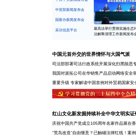
中宣部新闻发布会
国新办新闻发布会
最高法举行贯彻实施生态
采访信息平台
法解释清理工作新闻发布
中国元首外交的世界情怀与大国气派
司法部部署司法行政系统开展深化扫黑除恶
我国对派拓公司在华销售产品启动网络安全
重要升级 专家解读中国首例对外贸易国家安
红山文化新发掘持续补全中华文明实证
庆祝中国共产党成立105周年名家作品展在
“荒岛改造”自由惬意？已触碰法律红线！案