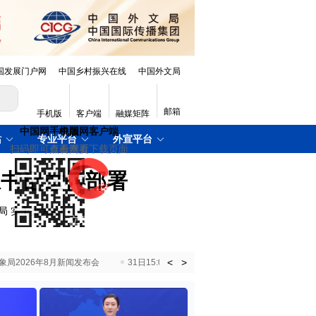
国发展门户网
中国乡村振兴在线
中国外文局
邮箱
手机版
客户端
融媒矩阵
站
专业平台
外宣平台
总书记这样部署
局 实干挑大梁
]
<
>
国气象局2026年8月新闻发布会
31日15:00 国新办就加快推动“十五五”时期退