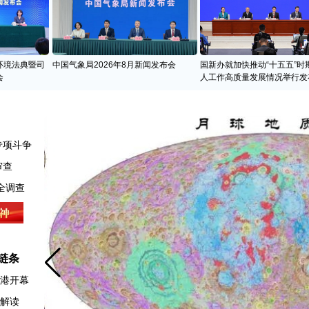
环境法典暨司
中国气象局2026年8月新闻发布会
国新办就加快推动“十五五”时
会
人工作高质量发展情况举行发
专项斗争
审查
全调查
链条
香港开幕
例解读