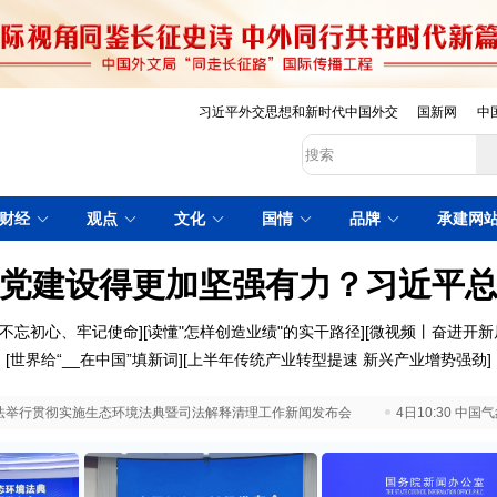
习近平外交思想和新时代中国外交
国新网
中
财经
观点
文化
国情
品牌
承建网
党建设得更加坚强有力？习近平
不忘初心、牢记使命
][
读懂"怎样创造业绩"的实干路径
][
微视频丨奋进开新
[
世界给“__在中国”填新词
][
上半年传统产业转型提速 新兴产业增势强劲
]
 最高法举行贯彻实施生态环境法典暨司法解释清理工作新闻发布会
4日10:30 中