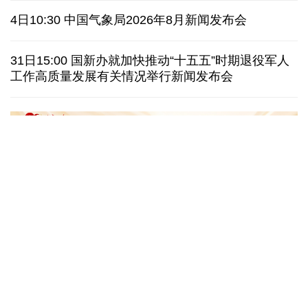
俄黑客称获取北约直接参与袭击俄领土证据
4日10:30 中国气象局2026年8月新闻发布会
外媒说丨中国在非洲青年群体中的好感度稳步上升
31日15:00 国新办就加快推动“十五五”时期退役军人
工作高质量发展有关情况举行新闻发布会
我国学者发现银河系外围气体盘呈现波纹状褶皱结构
全球瞭望｜肯尼亚媒体：中国是稳定可靠的合作伙伴
美国前州议员：中国持续在国际事务中发挥引领作用
“十五五”开局之年传统产业转型焕
黄河壶口瀑布金瀑
新一线观察