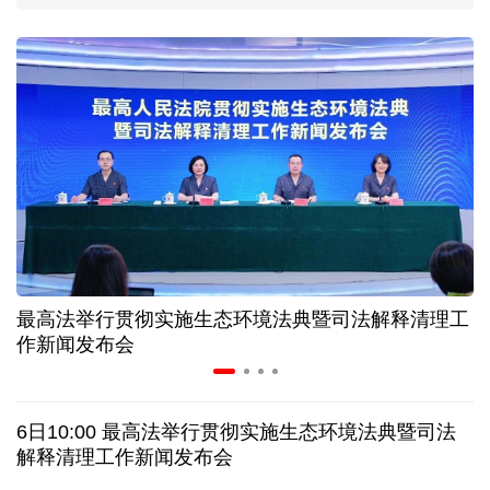
上海打通脑机接口技术走向市场的“三道关”
活力中国调研行｜江淮大地，科技成果正落地生“金”
上半年规模以上工业中小企业增加值同比增长5.8%
从纪念馆到采油一线，新时代石油人这样传承铁人精
神
最高法举行贯彻实施生态环境法典暨司法解释清理工
作新闻发布会
创新涌动，坚韧向前——解读前7个月我国外贸成绩
单
6日10:00 最高法举行贯彻实施生态环境法典暨司法
日本执政当局应停止在核问题上玩火
解释清理工作新闻发布会