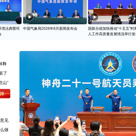
环境法典暨司
中国气象局2026年8月新闻发布会
国新办就加快推动“十五五”时
会
人工作高质量发展情况举行发
解释
新了
吃山”
求意见
怎么做