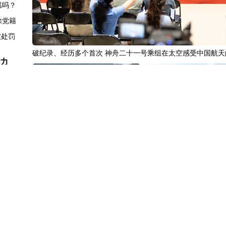
温吗？
除党籍
被处罚
破纪录、经历多个首次 神舟二十一号乘组在太空感受中国航天
潜力
创新高
0%
.23%
回应
黄河壶口瀑布金瀑奔涌
中国3分钟
|
在雄安，看见
登记
生活更美好”
行细节
发生争执
报活动
休假”
中国名医
|
北京中医医院佟庆:有一
中国访谈
|
“十五五”时期