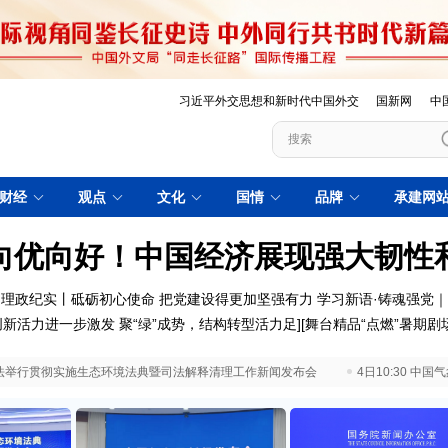
习近平外交思想和新时代中国外交
国新网
中
财经
观点
文化
国情
品牌
承建网
向优向好！中国经济展现强大韧性
理政纪实丨砥砺初心使命 把党建设得更加坚强有力
学习新语·铸魂强党
创新活力进一步激发
聚“绿”成势，结构转型活力足
][
舞台精品“点燃”暑期剧
 最高法举行贯彻实施生态环境法典暨司法解释清理工作新闻发布会
4日10:30 中