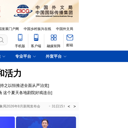
国发展门户网
中国乡村振兴在线
中国外文局
邮箱
手机版
客户端
融媒矩阵
站
专业平台
外宣平台
和活力
｜持之以恒推进全面从严治党
]
场 这个夏天各地剧院好戏连台
]
<
>
国气象局2026年8月新闻发布会
31日15:00 国新办就加快推动“十五五”时期退