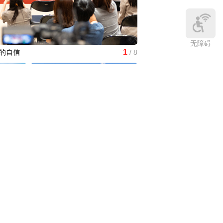
无障碍
1
的自信
/
8
大科学装置强流重离子加速
“城市让
微视频丨奋进开新局 实干挑大梁
应对气候
中国3分钟
|
85年后，我们为何仍