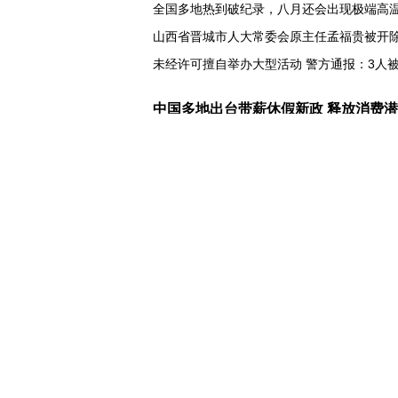
全国多地热到破纪录，八月还会出现极端高
山西省晋城市人大常委会原主任孟福贵被开
未经许可擅自举办大型活动 警方通报：3人
中国多地出台带薪休假新政 释放消费
入境游火热 前7月北京离境退税各项数据均
我国自阿根廷进口的牛肉已达到规定数量的5
上半年我国黄金消费量511.412吨，同比增长1
AI客服承诺不实、人工客服接入困难 中消协
数据有了“身份证” 我国正稳步推进数据产权
协议接近达成 伊朗披露海峡新航道通
白宫否认特朗普与赫格塞思因弹药库存短缺
美媒称美国增派人手 在古巴加大力度开展情
巴西降级与阿根廷关系 阿称驻巴大使将“回国