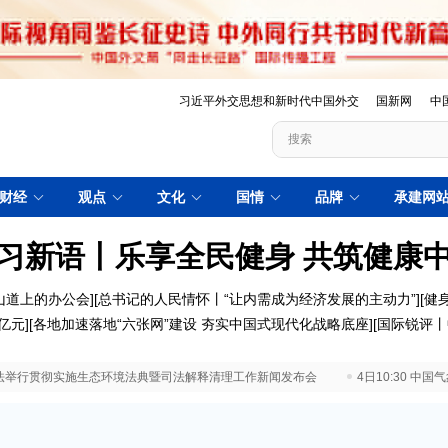
习近平外交思想和新时代中国外交
国新网
中
财经
观点
文化
国情
品牌
承建网
习新语丨乐享全民健身 共筑健康
山道上的办公会]
[总书记的人民情怀丨“让内需成为经济发展的主动力”]
[健
亿元
][
各地加速落地“六张网”建设 夯实中国式现代化战略底座
][
国际锐评丨
 最高法举行贯彻实施生态环境法典暨司法解释清理工作新闻发布会
4日10:30 中