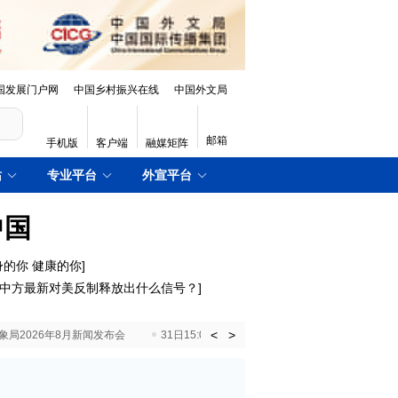
国发展门户网
中国乡村振兴在线
中国外文局
邮箱
手机版
客户端
融媒矩阵
站
专业平台
外宣平台
中国
身的你 健康的你]
中方最新对美反制释放出什么信号？
]
<
>
国气象局2026年8月新闻发布会
31日15:00 国新办就加快推动“十五五”时期退