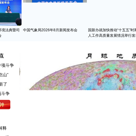
环境法典暨司
中国气象局2026年8月新闻发布会
国新办就加快推动“十五五”时
会
人工作高质量发展情况举行发
点
专项斗争
吃山”
新了
解释
为Ⅳ级