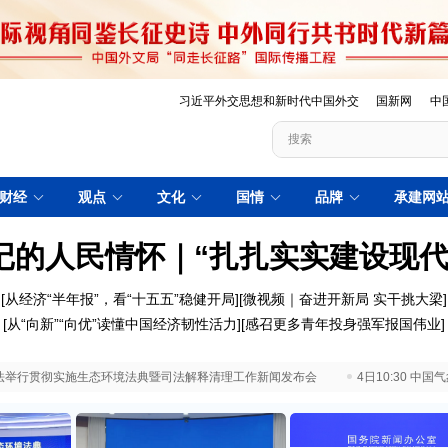
习近平外交思想和新时代中国外交
国新网
中
财经
观点
文化
国情
品牌
承建网
记的人民情怀｜“扎扎实实建设现代
[
从经济“半年报”，看“十五五”稳健开局
][
微视频｜奋进开新局 实干挑大梁
]
[
从“向新”“向优”读懂中国经济韧性活力
][
感召更多青年投身强军报国伟业
]
 最高法举行贯彻实施生态环境法典暨司法解释清理工作新闻发布会
4日10:30 中