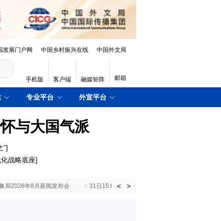
国发展门户网
中国乡村振兴在线
中国外文局
邮箱
手机版
客户端
融媒矩阵
站
专业平台
外宣平台
情怀与大国气派
”
]
代化战略底座
]
<
>
国气象局2026年8月新闻发布会
31日15:00 国新办就加快推动“十五五”时期退