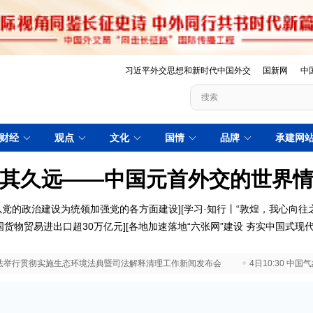
习近平外交思想和新时代中国外交
国新网
中
财经
观点
文化
国情
品牌
承建网
其久远——中国元首外交的世界
以党的政治建设为统领加强党的各方面建设
][
学习·知行丨“敦煌，我心向往之
国货物贸易进出口超30万亿元
][
各地加速落地“六张网”建设 夯实中国式现
 最高法举行贯彻实施生态环境法典暨司法解释清理工作新闻发布会
4日10:30 中