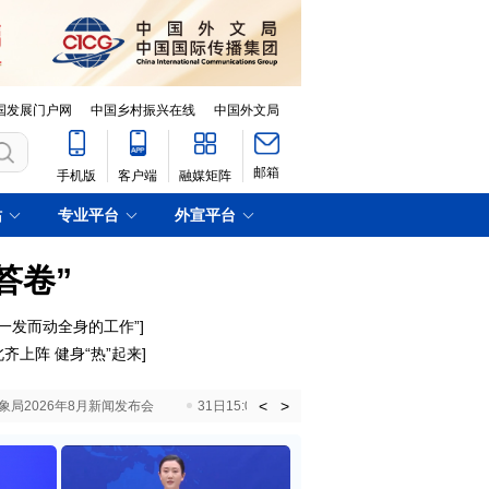
国发展门户网
中国乡村振兴在线
中国外文局
邮箱
手机版
客户端
融媒矩阵
站
专业平台
外宣平台
答卷”
一发而动全身的工作”]
齐上阵 健身“热”起来]
<
>
国气象局2026年8月新闻发布会
31日15:00 国新办就加快推动“十五五”时期退