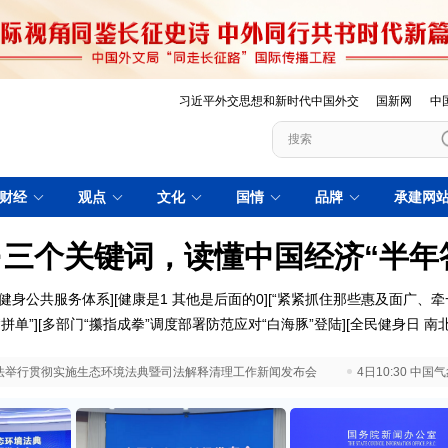
习近平外交思想和新时代中国外交
国新网
中
财经
观点
文化
国情
品牌
承建网
·三个关键词，读懂中国经济“半年
健身公共服务体系]
[健康是1 其他是后面的0]
[“紧紧抓住那些惠及面广、牵
拼单”]
[多部门“攥指成拳”调度部署防范应对“白海豚”登陆]
[全民健身日 南北
 最高法举行贯彻实施生态环境法典暨司法解释清理工作新闻发布会
4日10:30 中