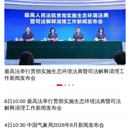
高温下用电负荷创新高 解码今夏的清凉底气
活力中国调研行丨弯道超车 如何“皖”美提速
7月份中国仓储指数保持扩张 行业运行韧性较强
小球赛撬动大消费 体育赛事激活城市发展新动能
最高法举行贯彻实施生态环境法典暨司法解释清理工
“电影+文旅”深度融合 光影经济撬动暑期消费新蓝海
作新闻发布会
日本执政当局应停止在核问题上玩火
6日10:00 最高法举行贯彻实施生态环境法典暨司法
俄黑客称获取北约直接参与袭击俄领土证据
解释清理工作新闻发布会
全球媒体聚焦︱外媒：美国劳动力市场正在走弱
4日10:30 中国气象局2026年8月新闻发布会