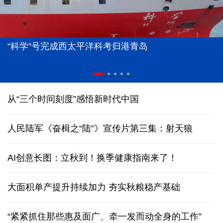
“科学”号完成西太平洋科考归港青岛
从“三个时间刻度”感悟新时代中国
人民陆军《奋楫之“陆”》宣传片第三集：射天狼
AI创意长图：立秋到！换季健康指南来了！
大面积单产提升持续加力 夯实秋粮稳产基础
“紧紧抓住那些惠及面广、牵一发而动全身的工作”