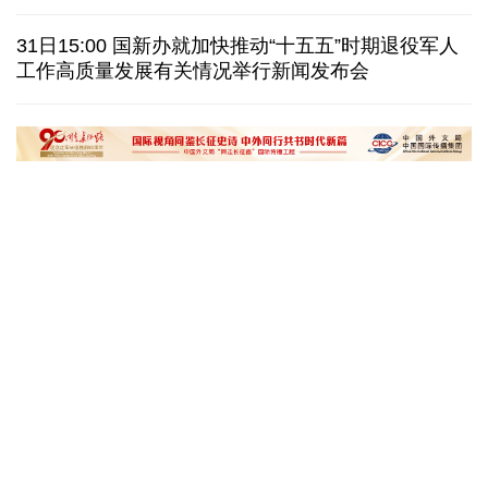
美国筑起AI墙：激化国内对立 却堵不住中国AI热
31日15:00 国新办就加快推动“十五五”时期退役军人
工作高质量发展有关情况举行新闻发布会
外媒说丨中国在非洲青年群体中的好感度稳步上升
我国学者发现银河系外围气体盘呈现波纹状褶皱结构
“十五五”开局之年传统产业转型焕
黄河壶口瀑布金瀑
新一线观察
读懂中国