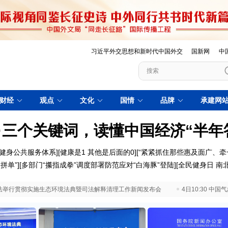
习近平外交思想和新时代中国外交
国新网
中
财经
观点
文化
国情
品牌
承建网
·三个关键词，读懂中国经济“半年
健身公共服务体系]
[健康是1 其他是后面的0]
[“紧紧抓住那些惠及面广、牵
拼单”]
[多部门“攥指成拳”调度部署防范应对“白海豚”登陆]
[全民健身日 南北
 最高法举行贯彻实施生态环境法典暨司法解释清理工作新闻发布会
4日10:30 中