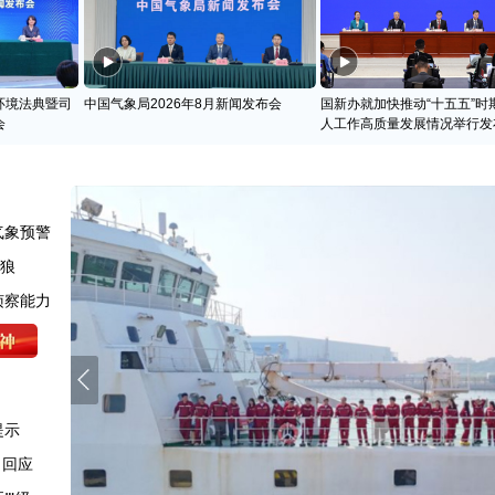
环境法典暨司
中国气象局2026年8月新闻发布会
国新办就加快推动“十五五”时
会
人工作高质量发展情况举行发
气象预警
天狼
侦察能力
提示
司回应