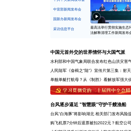
中宣部新闻发布会
国新办新闻发布会
最高法举行贯彻实施生态
采访信息平台
法解释清理工作新闻发布
中国元首外交的世界情怀与大国气派
水利部和中国气象局联合发布红色山洪灾害
人民陆军《奋楫之“陆”》宣传片第三集：射
单舰单艇打航母？从《制胜》看解放军强大
台风逐步逼近 "智慧眼"守护千艘渔船
台风“白海豚”将影响湖北 相关部门发布风险
购飞机票7分钟后退票被扣2022元？航空公