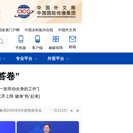
国发展门户网
中国乡村振兴在线
中国外文局
邮箱
手机版
客户端
融媒矩阵
站
专业平台
外宣平台
答卷”
一发而动全身的工作”]
齐上阵 健身“热”起来]
<
>
国气象局2026年8月新闻发布会
31日15:00 国新办就加快推动“十五五”时期退