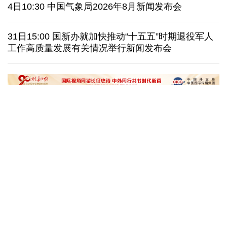
泰国暖武里府行政组织办公楼发生枪击 主席重伤
4日10:30 中国气象局2026年8月新闻发布会
西班牙对意大利“报复”实施 首日入境检查约200人
31日15:00 国新办就加快推动“十五五”时期退役军人
工作高质量发展有关情况举行新闻发布会
俄国防部:拦截285架乌克兰无人机并对乌发动空袭
民调:韩国总统李在明施政好评率降至43.3%创新低
文化奇遇记｜课本上的名曲跃然
一杯新鲜的榴莲咖
眼前，沉浸式感受千年乐声
进了现实