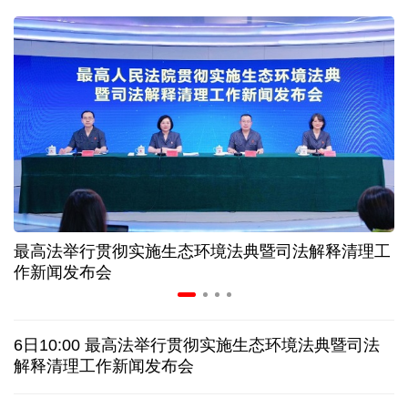
二季度中国清洁能源建设景气指数处于较景气区间
服贸会进入倒计时一个月 180余项创新成果将发布
非必要不乱花 医保个人账户里的钱如何用在刀刃上
"校园贷"换上"新马甲" 警惕暑假期间网络消费陷阱
最高法举行贯彻实施生态环境法典暨司法解释清理工
2026暑期档票房破85亿 已连续30天单日票房破亿
作新闻发布会
美国要"换牌" 伊朗"换将" 美伊博弈变数犹存
6日10:00 最高法举行贯彻实施生态环境法典暨司法
探访泰缅“死亡铁路”，见证日本军国主义侵略罪行
解释清理工作新闻发布会