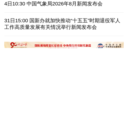
日本广岛废墟旁响起抗议声：勿忘历史、拒绝拥核
4日10:30 中国气象局2026年8月新闻发布会
泰国发生校园枪击案 致7人死亡 17人伤
凶手疑自杀
31日15:00 国新办就加快推动“十五五”时期退役军人
工作高质量发展有关情况举行新闻发布会
特朗普再签行政令 禁止"生育旅游"收紧"出生公民权"
伊朗拟禁止敌对方通行霍尔木兹海峡 对违规者重罚
“十五五”开局之年传统产业转型焕
黄河壶口瀑布金瀑
新一线观察