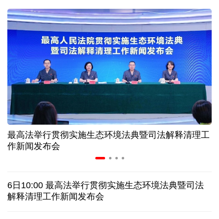
近346亿元 广东电网交出上半年投资建设亮眼答卷
31省份上半年外贸成绩单出炉 见证产业提质跃迁
比一张A4纸还要薄！我国高端钢材迎来密集突破
让药品更好触达患者 多款新药选择网络平台首发
最高法举行贯彻实施生态环境法典暨司法解释清理工
7月份中国仓储指数保持扩张 行业运行韧性较强
作新闻发布会
日本"再军事化"妄动是地区和平稳定真正威胁
6日10:00 最高法举行贯彻实施生态环境法典暨司法
乌总统呼吁向乌提供更多导弹 特朗普：我们也想要
解释清理工作新闻发布会