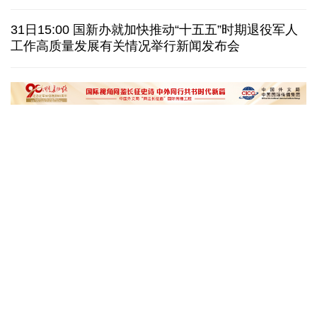
美国筑起AI墙：激化国内对立 却堵不住中国AI热
31日15:00 国新办就加快推动“十五五”时期退役军人
工作高质量发展有关情况举行新闻发布会
外媒说丨中国在非洲青年群体中的好感度稳步上升
我国学者发现银河系外围气体盘呈现波纹状褶皱结构
“十五五”开局之年传统产业转型焕
黄河壶口瀑布金瀑
新一线观察
读懂中国