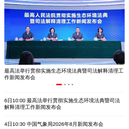
高温下用电负荷创新高 解码今夏的清凉底气
活力中国调研行丨弯道超车 如何“皖”美提速
7月份中国仓储指数保持扩张 行业运行韧性较强
小球赛撬动大消费 体育赛事激活城市发展新动能
最高法举行贯彻实施生态环境法典暨司法解释清理工
“电影+文旅”深度融合 光影经济撬动暑期消费新蓝海
作新闻发布会
日本执政当局应停止在核问题上玩火
6日10:00 最高法举行贯彻实施生态环境法典暨司法
俄黑客称获取北约直接参与袭击俄领土证据
解释清理工作新闻发布会
全球媒体聚焦︱外媒：美国劳动力市场正在走弱
4日10:30 中国气象局2026年8月新闻发布会