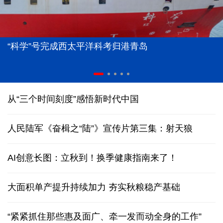
“科学”号完成西太平洋科考归港青岛
从“三个时间刻度”感悟新时代中国
人民陆军《奋楫之“陆”》宣传片第三集：射天狼
AI创意长图：立秋到！换季健康指南来了！
大面积单产提升持续加力 夯实秋粮稳产基础
“紧紧抓住那些惠及面广、牵一发而动全身的工作”