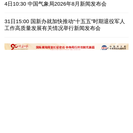
伊朗拟禁止敌对方通行霍尔木兹海峡 对违规者重罚
4日10:30 中国气象局2026年8月新闻发布会
美参议院委员会投票认定传染病专家福奇藐视国会
31日15:00 国新办就加快推动“十五五”时期退役军人
工作高质量发展有关情况举行新闻发布会
休达地方政府说非法移民越境事件已致约百人死亡
今年德国高温已致死1.19万人 为2016年来最高纪录
“十五五”开局之年传统产业转型焕
黄河壶口瀑布金瀑
新一线观察