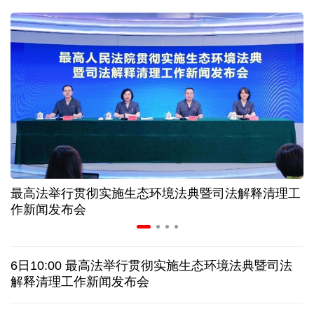
31省份上半年外贸成绩单出炉 见证产业提质跃迁
比一张A4纸还要薄！我国高端钢材迎来密集突破
让药品更好触达患者 网络平台成多款新药首发渠道
7月份中国仓储指数保持扩张 行业运行韧性较强
最高法举行贯彻实施生态环境法典暨司法解释清理工
金价大反弹！黄金以旧换新业务火热，记者探访
作新闻发布会
日本新版《防卫白皮书》，满篇野心和谎言
6日10:00 最高法举行贯彻实施生态环境法典暨司法
特朗普再签行政令 禁止“生育旅游”收紧“出生公民权”
解释清理工作新闻发布会