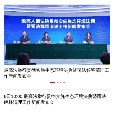
二季度中国清洁能源建设景气指数处于较景气区间
服贸会进入倒计时一个月 180余项创新成果将发布
非必要不乱花 医保个人账户里的钱如何用在刀刃上
"校园贷"换上"新马甲" 警惕暑假期间网络消费陷阱
最高法举行贯彻实施生态环境法典暨司法解释清理工
2026暑期档票房破85亿 已连续30天单日票房破亿
作新闻发布会
美国要"换牌" 伊朗"换将" 美伊博弈变数犹存
6日10:00 最高法举行贯彻实施生态环境法典暨司法
探访泰缅“死亡铁路”，见证日本军国主义侵略罪行
解释清理工作新闻发布会