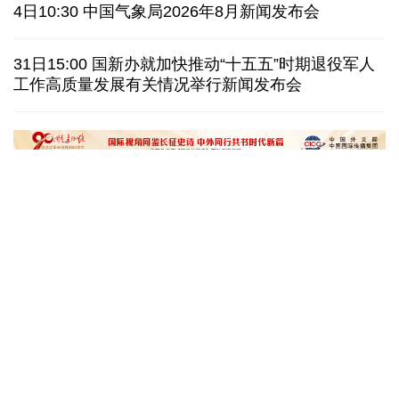
泰国暖武里府行政组织办公楼发生枪击 主席重伤
4日10:30 中国气象局2026年8月新闻发布会
西班牙对意大利“报复”实施 首日入境检查约200人
31日15:00 国新办就加快推动“十五五”时期退役军人
工作高质量发展有关情况举行新闻发布会
俄国防部:拦截285架乌克兰无人机并对乌发动空袭
民调:韩国总统李在明施政好评率降至43.3%创新低
文化奇遇记｜课本上的名曲跃然
一杯新鲜的榴莲咖
眼前，沉浸式感受千年乐声
进了现实