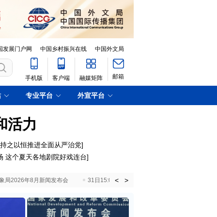
国发展门户网
中国乡村振兴在线
中国外文局
邮箱
手机版
客户端
融媒矩阵
站
专业平台
外宣平台
和活力
｜持之以恒推进全面从严治党
]
场 这个夏天各地剧院好戏连台
]
<
>
国气象局2026年8月新闻发布会
31日15:00 国新办就加快推动“十五五”时期退