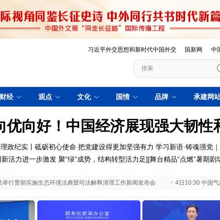
习近平外交思想和新时代中国外交
国新网
中
财经
观点
文化
国情
品牌
承建网
向优向好！中国经济展现强大韧性
理政纪实丨砥砺初心使命 把党建设得更加坚强有力
学习新语·铸魂强党
创新活力进一步激发
聚“绿”成势，结构转型活力足
][
舞台精品“点燃”暑期剧
 最高法举行贯彻实施生态环境法典暨司法解释清理工作新闻发布会
4日10:30 中