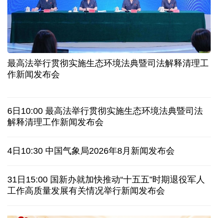
让药品更好触达患者 网络平台成多款新药首发渠道
科创转型到全球布局 上海出台规划让民企敢闯敢投
7月份中国仓储指数保持扩张 行业运行韧性较强
金价大反弹！黄金以旧换新业务火热，记者探访
最高法举行贯彻实施生态环境法典暨司法解释清理工
宇树科技战略配售名单公布:DeepSeek、腾讯等在列
作新闻发布会
美媒称美国中情局秘密设立古巴工作组
6日10:00 最高法举行贯彻实施生态环境法典暨司法
特朗普再签行政令 禁止“生育旅游”收紧“出生公民权”
解释清理工作新闻发布会
伊朗拟禁止敌对方通行霍尔木兹海峡 对违规者重罚
4日10:30 中国气象局2026年8月新闻发布会