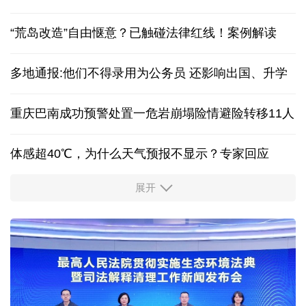
红山文化新发掘持续补全中华文明实证链条
立下中国新坐标！最新版月球“说明书”细节图来了
“荒岛改造”自由惬意？已触碰法律红线！案例解读
多地通报:他们不得录用为公务员 还影响出国、升学
重庆巴南成功预警处置一危岩崩塌险情避险转移11人
体感超40℃，为什么天气预报不显示？专家回应
展开
服务实体经济 财政金融打出“组合拳”