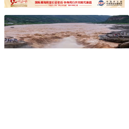
俄外交部说日本加速"再军事化"扰乱地区及全球安全
31日15:00 国新办就加快推动“十五五”时期退役军人
工作高质量发展有关情况举行新闻发布会
也门胡塞武装称袭击政府军集结地 造成数百人伤亡
八国外长发表联合声明谴责以色列持续侵犯加沙地带
黄河壶口瀑布金瀑奔涌
在雄安，看见“城市
读懂中国