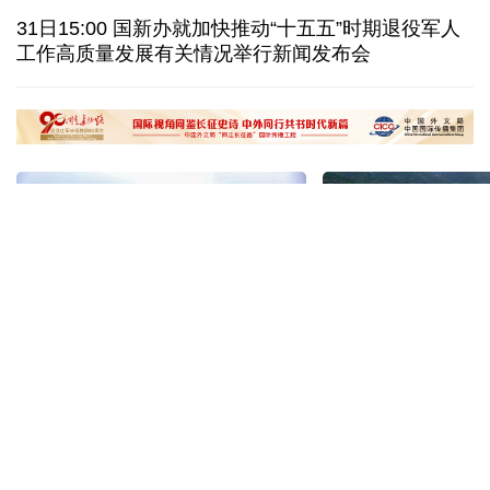
尼日尔经济专家：“零关税”开启中非经贸合作新阶段
31日15:00 国新办就加快推动“十五五”时期退役军人
工作高质量发展有关情况举行新闻发布会
穿汉服、看非遗 外国游客扎堆来华“深度文化游”
南京大屠杀历史不容篡改 日本打“核爆”牌洗不掉血债
“十五五”开局之年传统产业转型焕
黄河壶口瀑布金瀑
新一线观察
读懂中国