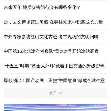
未来五年 地质灾害防范会有哪些变化？
走，去文博场馆过暑假 在鉴往知来中积蓄成长力量
中外专家参访红山文化古迹
考古现场的文明回响
中国第16次北冰洋考察队“雪龙2”号开始冰站调查
“十五五”时期 “黄金大外环”藏着中国交通的升级密码
爆款频出！国产动画，正把“中国故事”做成全球生意
展开
出游“成绩单”发布
高品质文旅燃动消费市场
新型电网激活万亿级投资 重塑能源产业新格局