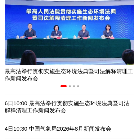
三晋大地风物新丨“海水”进村 原平养出鲜甜对虾
我国渤海首个千亿方大气田一期开发项目全面投产
历经十余年，西藏南木林：昔日荒河滩 今时富绿洲
最高法举行贯彻实施生态环境法典暨司法解释清理工
情满天山 援疆印记丨安徽支教生赢得桃李秀昆仑
作新闻发布会
一枚冰箱贴撬动“大市场”
6日10:00 最高法举行贯彻实施生态环境法典暨司法
从规划到落实：中国发展经验引发南非各界思考
解释清理工作新闻发布会
日本有识之士：32名中国劳工本不该命丧长崎
4日10:30 中国气象局2026年8月新闻发布会