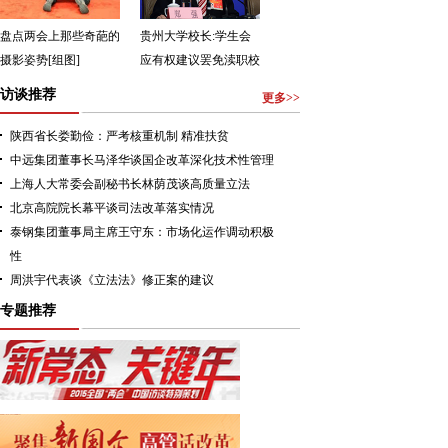
盘点两会上那些奇葩的
贵州大学校长:学生会
摄影姿势[组图]
应有权建议罢免渎职校
领导[组图]
访谈推荐
更多>>
陕西省长娄勤俭：严考核重机制 精准扶贫
中远集团董事长马泽华谈国企改革深化技术性管理
上海人大常委会副秘书长林荫茂谈高质量立法
北京高院院长幕平谈司法改革落实情况
泰钢集团董事局主席王守东：市场化运作调动积极
性
周洪宇代表谈《立法法》修正案的建议
专题推荐