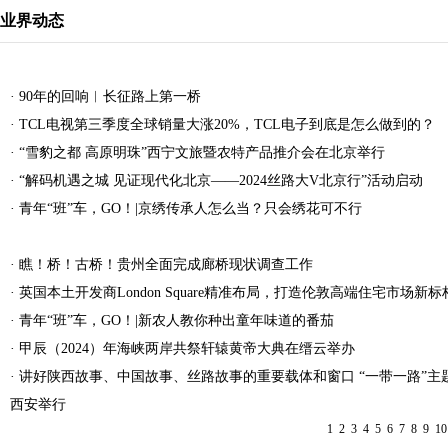
业界动态
·
90年的回响︱长征路上第一桥
·
TCL电视第三季度全球销量大涨20%，TCL电子到底是怎么做到的？
·
“雪豹之都 高原明珠”西宁文旅暨农特产品推介会在北京举行
·
“解码机遇之城 见证现代化北京——2024丝路大V北京行”活动启动
·
青年“班”车，GO！|京绣传承人怎么当？只会绣花可不行
·
瞧！桥！古桥！贵州全面完成廊桥现状调查工作
·
英国本土开发商London Square精准布局，打造伦敦高端住宅市场新标
·
青年“班”车，GO！|新农人教你种出童年味道的番茄
·
甲辰（2024）年海峡两岸共祭轩辕黄帝大典在缙云举办
·
讲好陕西故事、中国故事、丝路故事的重要载体和窗口 “一带一路”主
西安举行
1
2
3
4
5
6
7
8
9
10