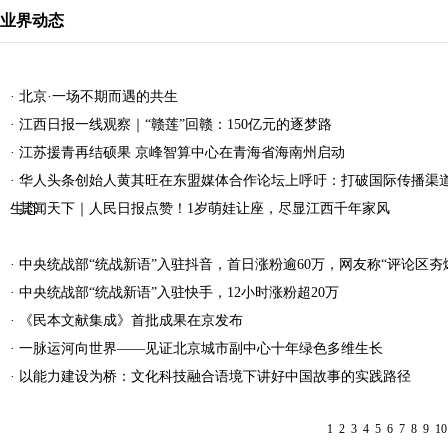
业界动态
·
北京·一场不期而遇的共生
·
江西日报一线观察｜“赣莲”回赣：150亿元的逐梦路
·
江苏援青再结硕果 京峰智算中心在青海省海南州启动
·
华人头条创始人黄其旺在东盟媒体合作论坛上呼吁：打破国际传播渠
生态
·
其闻天下｜人民日报点赞！1岁萌娃让座，尽显江西千年家风
·
中央统战部“统战新语”入驻抖音，首日涨粉逾60万，网友称“评论区夯
·
中央统战部“统战新语”入驻快手，12小时涨粉超20万
·
《民本文献集成》首批成果在京发布
·
一脉运河向世界——见证北京城市副中心十年绿色多维生长
·
以能力建设为桥：文化科技融合语境下讲好中国故事的实践路径
1
2
3
4
5
6
7
8
9
10