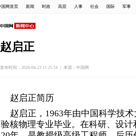
中国网首页
新闻
时政
高层
人事
社会
国际
军事
赵启正
发布时间：2020-04-23 11:25:54
|
来源：
中国网
赵启正简历
赵启正，1963年由中国科学技
验核物理专业毕业。在科研、设计
20年，是教授级高级工程师。后