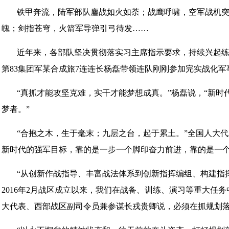
铁甲奔流，陆军部队鏖战如火如荼；战鹰呼啸，空军战机
魄；剑指苍穹，火箭军导弹引弓待发……
近年来，各部队坚决贯彻落实习主席指示要求，持续兴起
第83集团军某合成旅7连连长杨磊带领连队刚刚参加完实战化
“真抓才能攻坚克难，实干才能梦想成真。”杨磊说，“新
梦者。”
“合抱之木，生于毫末；九层之台，起于累土。”全国人大
新时代的强军目标，靠的是一步一个脚印奋力前进，靠的是一个
“从创新作战指导、丰富战法体系到创新指挥编组、构建指
2016年2月战区成立以来，我们在战备、训练、演习等重大任
大代表、西部战区副司令员兼参谋长戎贵卿说，必须在抓规划