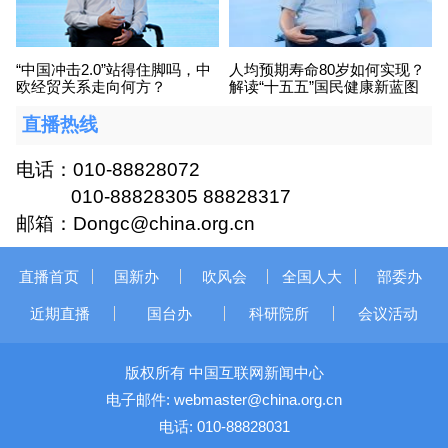
“中国冲击2.0”站得住脚吗，中
人均预期寿命80岁如何实现？​
欧经贸关系走向何方？
解读“十五五”国民健康新蓝图
直播热线
电话：010-88828072
010-88828305 88828317
邮箱：Dongc@china.org.cn
直播首页
国新办
吹风会
全国人大
部委办
近期直播
国台办
科研院所
会议活动
版权所有 中国互联网新闻中心
电子邮件: webmaster@china.org.cn
电话: 010-88828031