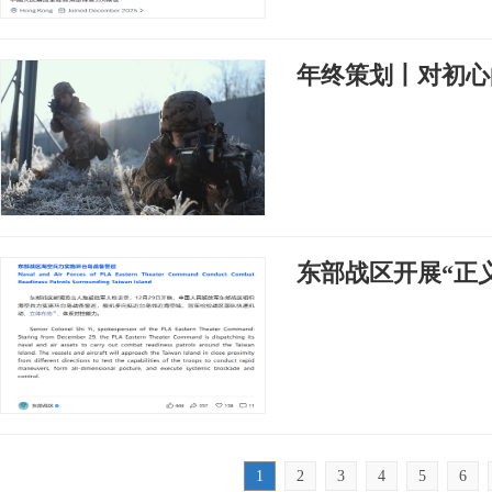
年终策划丨对初心
东部战区开展“正义使
1
2
3
4
5
6