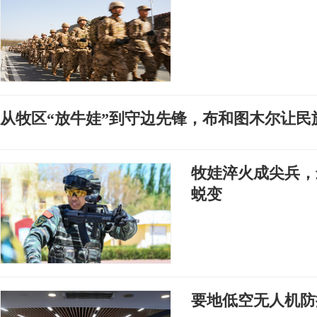
从牧区“放牛娃”到守边先锋，布和图木尔让民
牧娃淬火成尖兵，
蜕变
要地低空无人机防