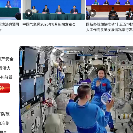
环境法典暨司
中国气象局2026年8月新闻发布会
国新办就加快推动“十五五”时
会
人工作高质量发展情况举行发
财产安全
费活力
很有前景
好防范
德准则
调查