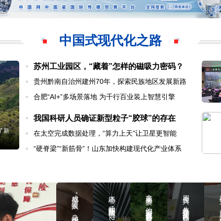
中国式现代化之路
苏州工业园区，“藏着”怎样的磁吸力密码？
贵州黔南自治州建州70年，探索民族地区发展新路
合肥“AI+”多场景落地 为千行百业装上智慧引擎
我国科研人员确证新型粒子“胶球”的存在
了新
在太空完成数据处理，“算力上天”让卫星更智能
“硬脊梁”“新筋骨”！山东加快构建现代化产业体系
成都“追蚊人”：见招拆招，为蚊子“体检”把脉
痛心！丘峻宇壮烈牺牲，年仅23岁，7月他刚刚勇救落水者
暴雨来袭，他们穿着拖鞋挺进受灾村
周俊兵：八年青春守护蒙内铁路“信息生命线”
罗锡文：