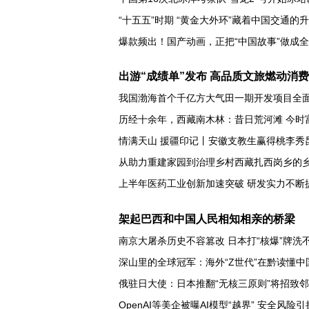
“十五五”时期 “黄金大外环”藏着中国交通的
爆款频出！国产动画，正把“中国故事”做成
人“小航”交互测试
出游“成绩单”发布
高品质文旅燃动消费
我国渤海首个千亿方大气田一期开发项目全
历经十余年，西藏南木林：昔日荒河滩 今时
情满天山 援疆印记丨安徽支教生赢得桃李秀
从助力重建家园到治理乡村西藏扎西岗乡的
上半年医药工业创新加速突破 研发实力不断
架起巴西和中国人民相知相亲的桥梁
南京大屠杀历史不容篡改 日本打“核爆”牌洗
深山里的全球冠军：海外“Z世代”在黔读懂中
俄驻日大使：日本推翻“无核三原则”将招致
OpenAI等美企被曝AI模型“越界” 安全风险