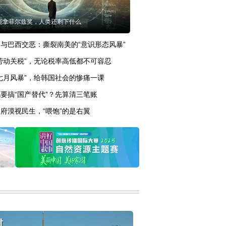
I能拿菲尔兹奖，人类还剩下什么
与巴西交恶：撕裂南美的“意识形态风暴”
劳动关税”，无论税率高低都不可容忍
七月风暴”，给韩国社会的惨痛一课
要搞“国产替代”？先算清三笔账
府漠视民生，“喂饱”的是右翼