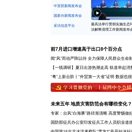
中宣部新闻发布会
国新办新闻发布会
最高法举行贯彻实施生态
采访信息平台
法解释清理工作新闻发布
前7月进口增速高于出口8个百分点
闻“风”而动严阵以待 全力保障人民群众生命
【一线调研】夏日出游热潮走高 轨道串起消
“粤”上新台阶丨“外贸第一大省”证明 数据也
未来五年 地质灾害防范会有哪些变化？
专家：台风“白海豚”路径渐清晰 高度警惕做
国防部征兵办公室印发征兵工作人员职业道
中国第16次北冰洋考察队“雪龙2”号开始冰站