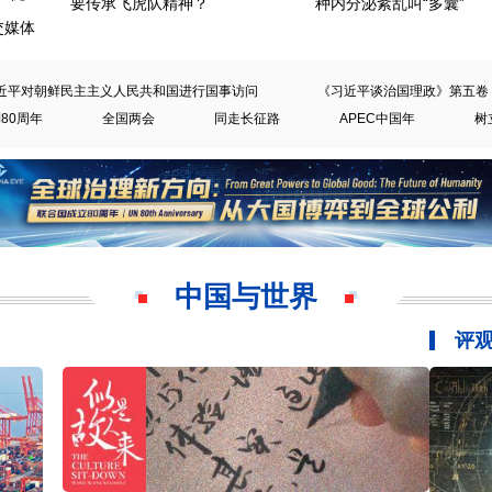
要传承飞虎队精神？
种内分泌紊乱叫“多囊”
交媒体
近平对朝鲜民主主义人民共和国进行国事访问
《习近平谈治国理政》第五卷
80周年
全国两会
同走长征路
APEC中国年
树
中国与世界
评