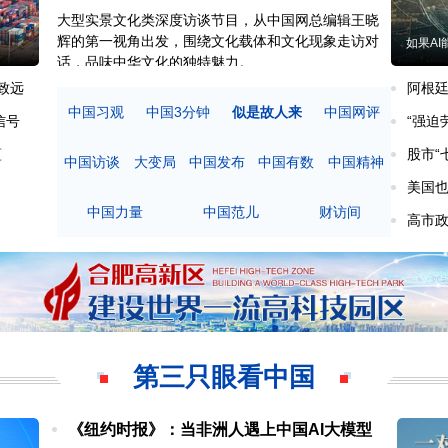
大型实景文化类深度访谈节目，从中国网总编辑王晓
辉的第一视角出发，围绕文化载体和文化现象走访对
如果A
话，品味中华文化的独特魅力。
致远
阿根廷
中国习观
中国3分钟
似是故人来
中国网评
信号
“强迫
蕴
股市“
中国访谈
大变局
中国发布
中国有数
中国精神
？
美国也
中国力量
中国范儿
财访间
高市政
第三只眼看中国
《纽约时报》：当非洲人遇上中国AI大模型