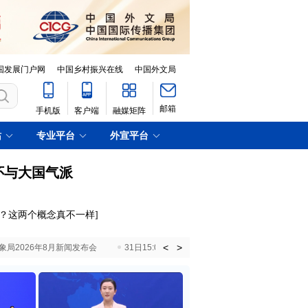
国发展门户网
中国乡村振兴在线
中国外文局
邮箱
手机版
客户端
融媒矩阵
站
专业平台
外宣平台
怀与大国气派
剩？这两个概念真不一样
]
<
>
国气象局2026年8月新闻发布会
31日15:00 国新办就加快推动“十五五”时期退