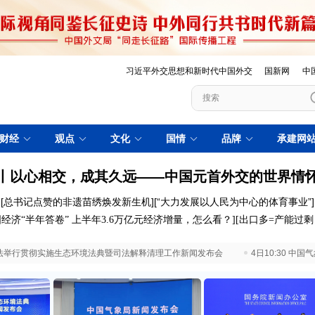
习近平外交思想和新时代中国外交
国新网
中
财经
观点
文化
国情
品牌
承建网
丨以心相交，成其久远——中国元首外交的世界情
[
总书记点赞的非遗苗绣焕发新生机
][
“大力发展以人民为中心的体育事业”
]
经济“半年答卷”
上半年3.6万亿元经济增量，怎么看？
]
[
出口多=产能过
 最高法举行贯彻实施生态环境法典暨司法解释清理工作新闻发布会
4日10:30 中