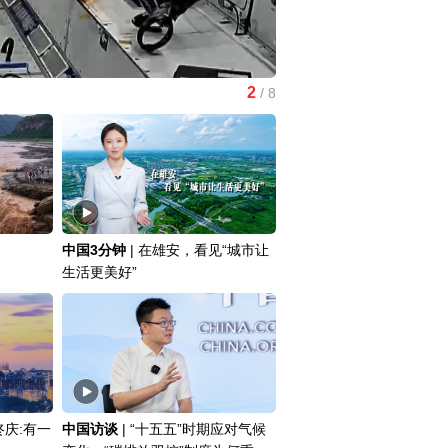
3
/
8
杭台高铁温玉段开通运营
中国3分钟
|
在雄安，看见“城市让
生活更美好”
庆:有一
中国访谈
|
“十五五”时期应对气候