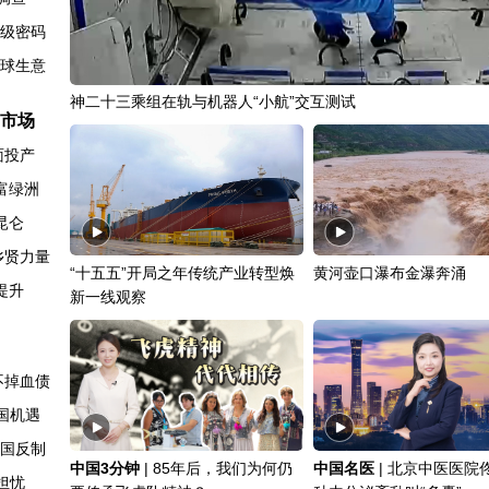
升级密码
全球生意
我国渤海首个千亿方大气田Ⅰ期开发项目全面投产
市场
面投产
富绿洲
昆仑
乡贤力量
“十五五”开局之年传统产业转型焕
黄河壶口瀑布金瀑奔涌
提升
新一线观察
不掉血债
国机遇
邻国反制
中国3分钟
|
85年后，我们为何仍
中国名医
|
北京中医医院佟
引担忧