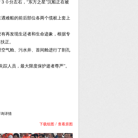
３０分左右，“东方之星”沉船正在被
遇难船的前后部位各两个缆桩上套上
有再发现生还者和生命迹象，根据专
体扶正。
空气舱、污水井、首间舱进行了割孔
失踪人员，最大限度保护逝者尊严”。
库咨询详情
/
下载组图
查看原图