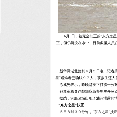
6月5日，被完全扶正的“东方之
正，但仍沉没在水中，目前救援人员
新华网湖北监利６月５日电（记者梁
星”遇难者已确认９７人，获救生还人
徐成光表示，昨晚是扶正打捞十分艰
解放军总参作战部应急办副主任马欣
据悉，沉船区域出现了油污泄露的情
“东方之星”扶正
５日８时３０分许，“东方之星”扶