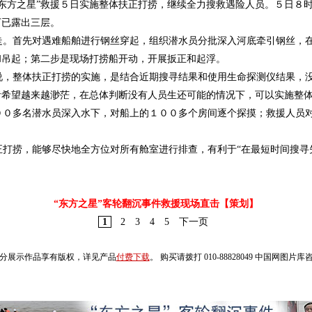
方之星”救援５日实施整体扶正打捞，继续全力搜救遇险人员。５日８时
下已露出三层。
。首先对遇难船舶进行钢丝穿起，组织潜水员分批深入河底牵引钢丝，在
和吊起；第二步是现场打捞船开动，开展扳正和起浮。
，整体扶正打捞的实施，是结合近期搜寻结果和使用生命探测仪结果，没
者希望越来越渺茫，在总体判断没有人员生还可能的情况下，可以实施整
０多名潜水员深入水下，对船上的１００多个房间逐个探摸；救援人员对
打捞，能够尽快地全方位对所有舱室进行排查，有利于“在最短时间搜寻
“东方之星”客轮翻沉事件救援现场直击【策划】
1
2
3
4
5
下一页
分展示作品享有版权，详见产品
付费下载
。 购买请拨打 010-88828049 中国网图片