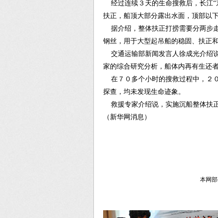
经过连续３天的生命搜救后，长江“东
扶正，船顶大部分露出水面，顶部以
据介绍，整体扶正打捞需要分两步走
钢丝，用于大型起吊船的稳固、扶正
交通运输部新闻发言人徐成光介绍说
家的综合研究分析，船体内再有生还
在７０多个小时的搜救过程中，２０
探查，均未发现生命迹象。
救援专家介绍说，实施沉船整体扶正
（新华网消息）
本网部