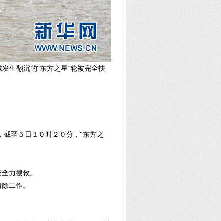
域发生翻沉的“东方之星”轮被完全扶
，截至５日１０时２０分，“东方之
。
空全力搜救。
清除工作。