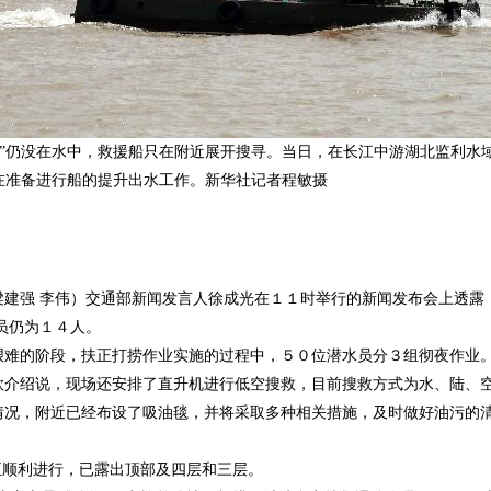
星”仍没在水中，救援船只在附近展开搜寻。当日，在长江中游湖北监利水
在准备进行船的提升出水工作。新华社记者程敏摄
建强 李伟）交通部新闻发言人徐成光在１１时举行的新闻发布会上透露
员仍为１４人。
难的阶段，扶正打捞作业实施的过程中，５０位潜水员分３组彻夜作业
介绍说，现场还安排了直升机进行低空搜救，目前搜救方式为水、陆、
况，附近已经布设了吸油毯，并将采取多种相关措施，及时做好油污的
正顺利进行，已露出顶部及四层和三层。