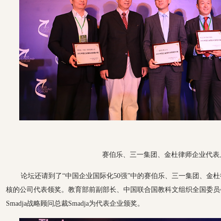
赛伯乐、三一集团、金杜律师企业代表
论坛还请到了“中国企业国际化50强”中的赛伯乐、三一集团、金
核的公司代表领奖。教育部前副部长、中国联合国教科文组织全国委员会主
Smadja战略顾问总裁Smadja为代表企业颁奖。