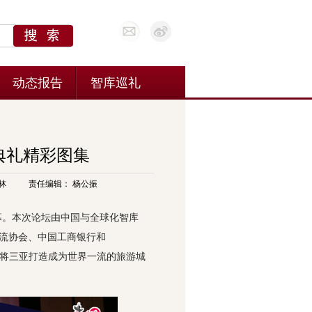
典礼精彩图集
林
责任编辑： 杨公振
开幕。本次论坛由中国与全球化智库
交流协会、中国工商银行和
致力于将三亚打造成为世界一流的旅游城