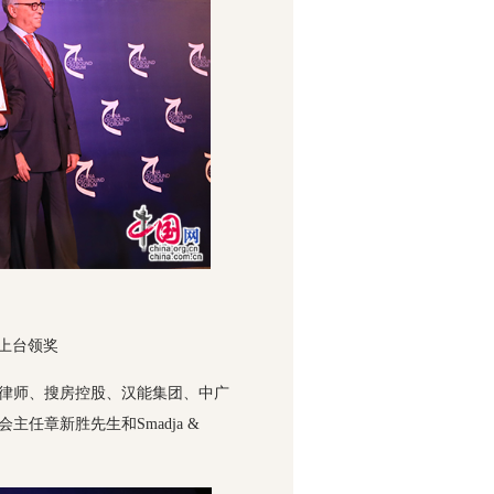
上台领奖
杜律师、搜房控股、汉能集团、中广
任章新胜先生和Smadja &