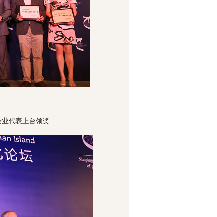
企业代表上台领奖