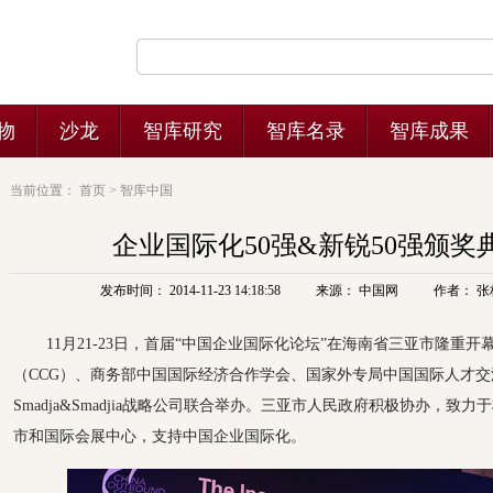
当前位置：
首页
>
智库中国
企业国际化50强&新锐50强颁奖
发布时间： 2014-11-23 14:18:58
来源： 中国网
作者： 张
11月21-23日，首届“中国企业国际化论坛”在海南省三亚市隆重
（CCG）、商务部中国国际经济合作学会、国家外专局中国国际人才
Smadja&Smadjia战略公司联合举办。三亚市人民政府积极协办，
市和国际会展中心，支持中国企业国际化。