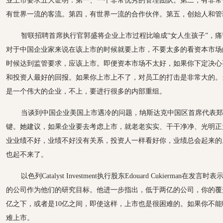
业上市要求五大证明：第一、一个非常优秀的管理团队。第二，有非常
有世界一流的客流。第四，有世界一流的合作伙伴。第五，创始人和管
智联招聘首席执行官郭盛将企业上市过程比喻成“女人生孩子”，
对于中国企业家来说在该上市的时候就要上市，不要太多的看资本市场
时候达到监管要求，应该上市。即便资本市场不太好，如果你下定决心
和投资人最好的回报。如果你上市上不了，对员工的打击是非常大的。
是一个伟大的企业，不上，要进行很多的内部重组。
当谈到中国企业美国上市遇冷的问题，纳斯达克中国区首席代表郑
键。她建议，如果企业要去考虑上市，就老老实实、干干净净、光明正
业业绩不好，业绩不好没有关系，投资人一样看好你，业绩总会起来的
也起不来了。
以色列Catalyst Investment执行股东Edouard Cukierma
的公司作为他们的研究目标。他进一步指出，低于两亿的公司，你的覆
亿之下，或者是10亿之间，即使这样，上市也是很困难的。如果你不
难上市。