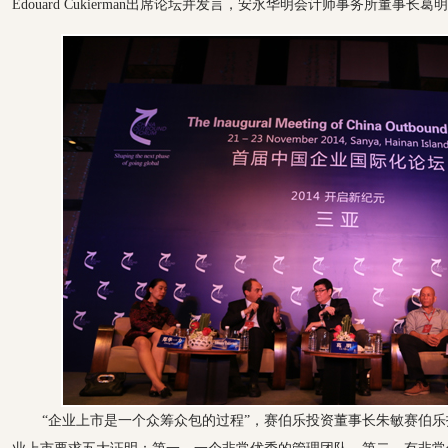
Edouard Cukierman出席论坛并发言，安永华明会计师事务所董事长
“企业上市是一个众筹众包的过程”，赛伯乐投资董事长朱敏赛伯