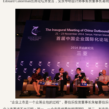
Edouard Cukierman出席论坛并发言，安永华明会计师事务所董事长
“企业上市是一个众筹众包的过程”，赛伯乐投资董事长朱敏赛伯