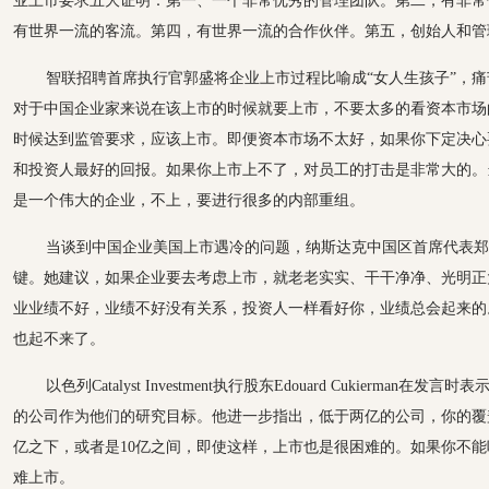
业上市要求五大证明：第一、一个非常优秀的管理团队。第二，有非常
有世界一流的客流。第四，有世界一流的合作伙伴。第五，创始人和管
智联招聘首席执行官郭盛将企业上市过程比喻成“女人生孩子”，
对于中国企业家来说在该上市的时候就要上市，不要太多的看资本市场
时候达到监管要求，应该上市。即便资本市场不太好，如果你下定决心
和投资人最好的回报。如果你上市上不了，对员工的打击是非常大的。
是一个伟大的企业，不上，要进行很多的内部重组。
当谈到中国企业美国上市遇冷的问题，纳斯达克中国区首席代表郑
键。她建议，如果企业要去考虑上市，就老老实实、干干净净、光明正
业业绩不好，业绩不好没有关系，投资人一样看好你，业绩总会起来的
也起不来了。
以色列Catalyst Investment执行股东Edouard Cukierma
的公司作为他们的研究目标。他进一步指出，低于两亿的公司，你的覆
亿之下，或者是10亿之间，即使这样，上市也是很困难的。如果你不
难上市。