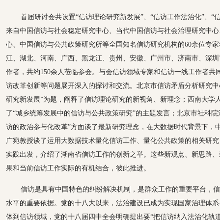
首届研讨会共设置“信访理论研究新发展”、“信访工作法治化”、“
来自中国信访与社会稳定研究中心、当代中国信访与社会治理研究中心
心、中国信访与公共政策研究所等全国知名信访研究机构的60余位专
江、湖北、河南、广西、黑龙江、贵州、安徽、广州市、济南市、深圳
作者，共约150余人莅临参会。与会信访领域专家和信访一线工作者共
访改革创新等问题展开深入的探讨和交流。北京市信访矛盾分析研究中
研究新发展”为题，阐释了信访理论研究的新视角、新理念；西南大学
了“城乡统筹发展中的信访与公共政策研究”的主题发言；北京市社科院
访的政治参与化改革”方面谈了最新研究理念，在大数据时代背景下，
广宛教授谈了运用大数据技术量化信访工作、量化公共政策的相关研究
实践出发，介绍了湖南省信访工作的创新之举。这些新观点、新思路、
果和当前信访工作实际的有机结合，彼此推进。
信访是具有中国特色的纠纷解决机制，是群众工作的重要平台，信
水平的重要依据。党的十八大以来，法治建设已成为实现国家治理体系
体到信访领域，党的十八届四中全会明确提出要“把信访纳入法治化轨