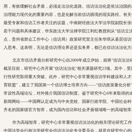
用，有效缓解社会矛盾，必须走法治化道路。信访法治化是依法治国的
治理能力现代化的重要内容，也是化解当前信访困境的现实路径。有关
最受专家和信访工作者关注的议题，中南财经政法大学法学院副院长张
若干问题和具体建议，华东政法大学法律学院江利红教授则从“信访立
点，贵州省群众工作中心（信访局）政策研究室主任朱华琪从基层信访
入思考。这表明，无论是信访理论界还是实务界，都已在信访法治化方
北京市信访矛盾分析研究中心自2009年成立伊始，就将“信访法治
截至目前，研究中心共开展“信访法治化”相关课题研究23项。其中，
行性研究取得重大突破。此外，研究中心非常重视信访学科建设和人才
育联盟”，建立了我国第一个信访博士培养方向——“信访政策量化分析
常设性高端论坛，对外推介我国信访制度。鉴于研究中心6年来取得的成
新闻网站——中国网认定成为与中央党校、国家行政学院、中国社会科
齐名的国家级官方智库，成为国内信访和社会矛盾领域唯一的高端智库
作为高端智库，研究中心非常重视信访法治化的相关理论研究工作
中国法学会行政法学研究会信访法治化专业委员会，就是在研究中心的