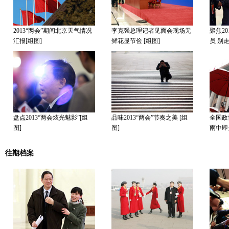
2013“两会”期间北京天气情况
李克强总理记者见面会现场无
聚焦2
汇报[组图]
鲜花显节俭 [组图]
员 别走
盘点2013“两会炫光魅影”[组
品味2013“两会”节奏之美 [组
全国政
图]
图]
雨中即
往期档案