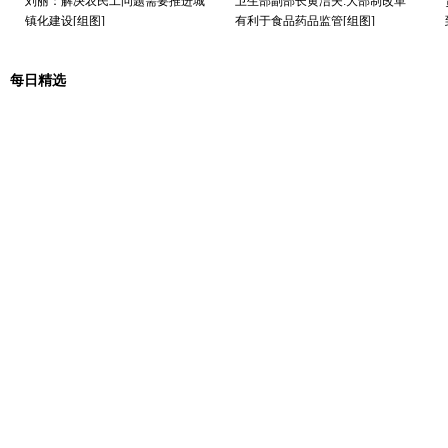
刘丽：解决农民工问题需要推进城
卫生部副部长黄洁夫:大部制改革
镇化建设[组图]
有利于食品药品监管[组图]
每日精选