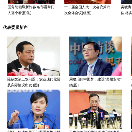
国务院领导新阵容 各部委掌门
十二届全国人大一次会议第六
吴晓青
人逐个看[图集]
次全体会议[组图]
位 将
代表委员新声
陈锡文谈三农问题：农业现代化要
周建琨的中国梦：建设“美丽安顺”
从实际情况出发 [图]
[组图]