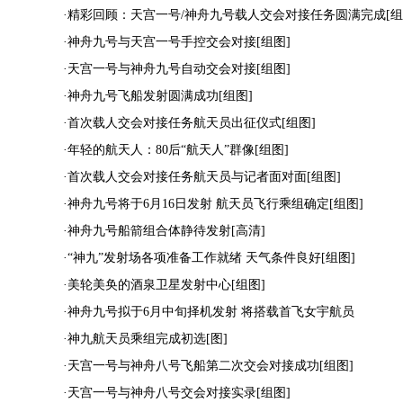
·
精彩回顾：天宫一号/神舟九号载人交会对接任务圆满完成[组
·
神舟九号与天宫一号手控交会对接[组图]
·
天宫一号与神舟九号自动交会对接[组图]
·
神舟九号飞船发射圆满成功[组图]
·
首次载人交会对接任务航天员出征仪式[组图]
·
年轻的航天人：80后“航天人”群像[组图]
·
首次载人交会对接任务航天员与记者面对面[组图]
·
神舟九号将于6月16日发射 航天员飞行乘组确定[组图]
·
神舟九号船箭组合体静待发射[高清]
·
“神九”发射场各项准备工作就绪 天气条件良好[组图]
·
美轮美奂的酒泉卫星发射中心[组图]
·
神舟九号拟于6月中旬择机发射 将搭载首飞女宇航员
·
神九航天员乘组完成初选[图]
·
天宫一号与神舟八号飞船第二次交会对接成功[组图]
·
天宫一号与神舟八号交会对接实录[组图]