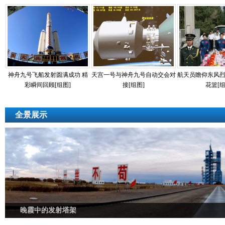
神舟九号飞船发射圆满成功 精
天宫一号与神舟九号自动交会对
航天员瞻仰东风
彩瞬间回顾[组图]
接[组图]
花篮[组
全景展示