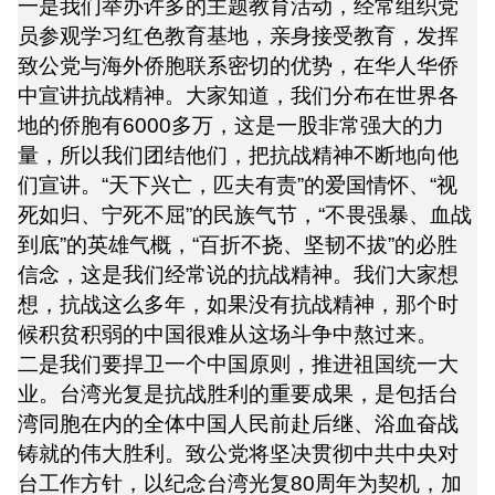
一是我们举办许多的主题教育活动，经常组织党
员参观学习红色教育基地，亲身接受教育，发挥
致公党与海外侨胞联系密切的优势，在华人华侨
中宣讲抗战精神。大家知道，我们分布在世界各
地的侨胞有6000多万，这是一股非常强大的力
量，所以我们团结他们，把抗战精神不断地向他
们宣讲。“天下兴亡，匹夫有责”的爱国情怀、“视
死如归、宁死不屈”的民族气节，“不畏强暴、血战
到底”的英雄气概，“百折不挠、坚韧不拔”的必胜
信念，这是我们经常说的抗战精神。我们大家想
想，抗战这么多年，如果没有抗战精神，那个时
候积贫积弱的中国很难从这场斗争中熬过来。
二是我们要捍卫一个中国原则，推进祖国统一大
业。台湾光复是抗战胜利的重要成果，是包括台
湾同胞在内的全体中国人民前赴后继、浴血奋战
铸就的伟大胜利。致公党将坚决贯彻中共中央对
台工作方针，以纪念台湾光复80周年为契机，加