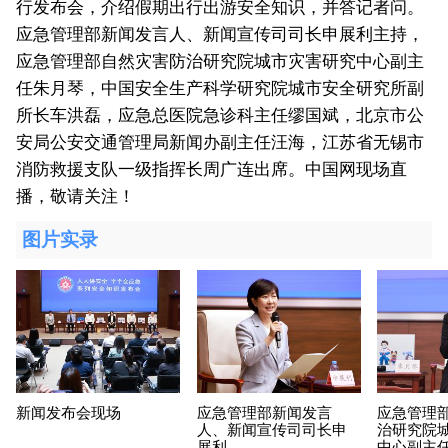
行发布会，介绍假期出行出游安全知识，并答记者问。
应急管理部新闻发言人、新闻宣传司司长申展利主持，
应急管理部自然灾害防治研究院城市灾害研究中心副主
任朱月琴，中国安全生产科学研究院城市安全研究所副
所长车洪磊，应急总医院急诊科主任缪国斌，北京市公
安局公安交通管理局新闻办副主任汪海，江苏省无锡市
消防救援支队一级指挥长周广连出席。中国网现场直
播，敬请关注！
图片实录
新闻发布会现场
应急管理部新闻发言
应急管理
人、新闻宣传司司长申
治研究院
展利
中心副主