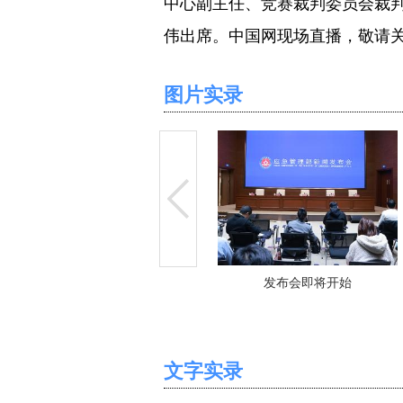
中心副主任、竞赛裁判委员会裁
伟出席。中国网现场直播，敬请
图片实录
发布会即将开始
文字实录