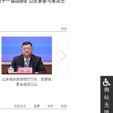
第十一届国际矿山竞赛参与者高士
更多
山东省应急管理厅厅长、竞赛组
应急管理部矿山救援中心副主
委会成员江山
任、竞赛裁判委员会裁判长李胜
网
利
站
无
查看全文
正序
倒序
刷新
障