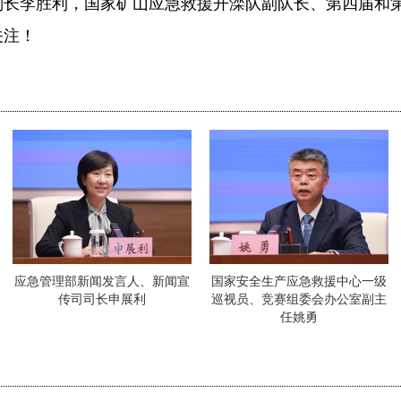
判长李胜利，国家矿山应急救援开滦队副队长、第四届和
关注！
应急管理部新闻发言人、新闻宣
国家安全生产应急救援中心一级
传司司长申展利
巡视员、竞赛组委会办公室副主
任姚勇