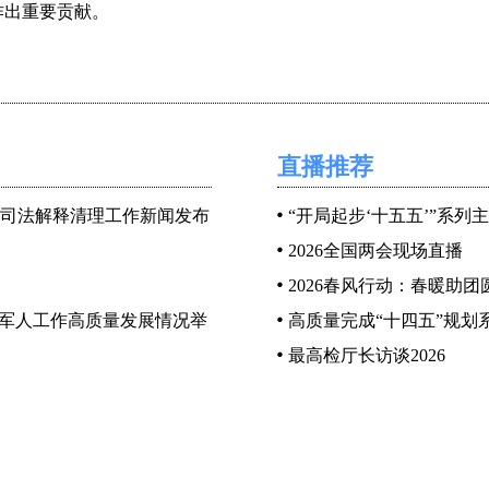
作出重要贡献。
院决策部署，把落实大规模消费品以旧换新政策作为推动绿色消费的重
汽车占比近60%。实现家电以旧换新1.92亿台，其中一级能效（
，惠及消费者4.94亿人次。新能源汽车、绿色智能家电等绿色商
直播推荐
费的模式不断创新，绿色消费的环境持续优化。但也面临着绿色
推进绿色消费发展，商务部会同国家发改委、生态环境部、农业
司法解释清理工作新闻发布
“开局起步‘十五五’”系列
通知》，围绕绿色消费全链条明确了七方面20项举措，对“十五
2026全国两会现场直播
2026春风行动：春暖助团
役军人工作高质量发展情况举
高质量完成“十四五”规划
给。加大绿色农产品供应，推广绿色家电家装，完善能效水效标
最高检厅长访谈2026
绿色家政，推广使用可降解的餐盒、包装袋、客房耗材，创新家
，打造绿色供应链，推广绿色采购、绿色产品、绿色包装，鼓励
新绿色共享，鼓励出行共享、空间共享、物品共享，促进资源高
物品回收再利用。