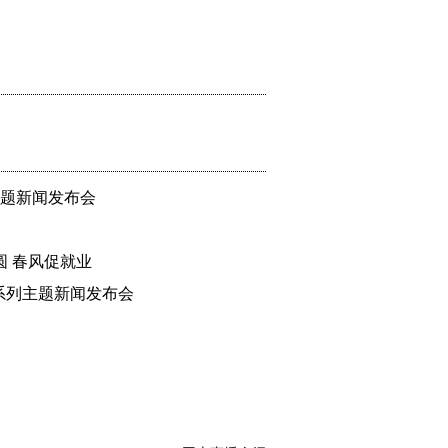
要机遇。2024年-2025年实现
水效）占比达到了90%以上，以旧换新
品消费增长带动绿色消费市场规模稳步扩
产品的标准不一，激励机制不完善，
农村部、市场监管总局等九部门联合
主题新闻发布会
五”时期绿色消费工作作出系统安
圆 春风促就业
系列主题新闻发布会
准，促进汽车绿色消费。提升绿色服
政服务模式。
推广绿色消费积分，探索建立线上线
效利用。同时，推动绿色循环回收，