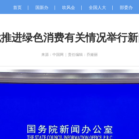
首页
国新办
吹风会
全国人大
部委办
就推进绿色消费有关情况举行新
来源：中国网
|
责任编辑：乔娅丽