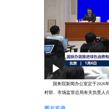
Loaded
:
Play
0:00
/
--:--
Play
0.07%
Video
国务院新闻办公室定于202
村部、市场监管总局有关负责人
图片实录