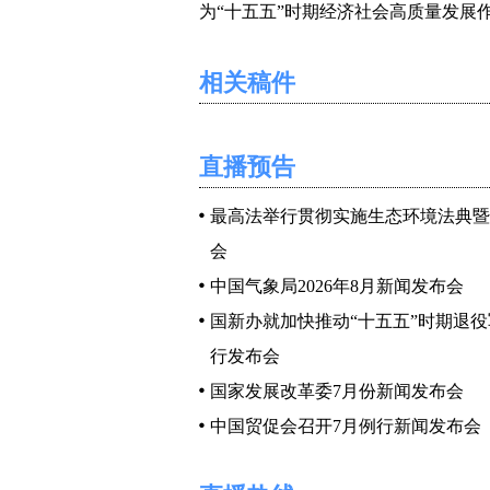
为“十五五”时期经济社会高质量发展
商务部坚决贯彻落实党中央、国务
相关稿件
汽车以旧换新1830万辆，其中新能源
政策带动消费品销售额3.92万亿元
直播预告
大，绿色产品供给更加丰富，绿色消
绿色消费的意识不强等问题。为深入
最高法举行贯彻实施生态环境法典暨
出台了《关于实施绿色消费推进行动的
会
中国气象局2026年8月新闻发布会
排。
国新办就加快推动“十五五”时期退
首先是丰富民生保障领域优质供
行发布会
务消费，发展绿色餐饮、绿色住宿、
国家发展改革委7月份新闻发布会
其次是培育绿色消费的新增长点
中国贸促会召开7月例行新闻发布会
下通兑通用的绿色消费积分体系，创
减少一次性塑料制品使用，推动废旧