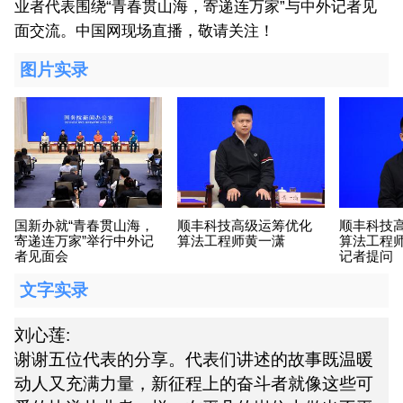
业者代表围绕“青春贯山海，寄递连万家”与中外记者见
面交流。中国网现场直播，敬请关注！
图片实录
国新办就“青春贯山海，
顺丰科技高级运筹优化
顺丰科技
寄递连万家”举行中外记
算法工程师黄一潇
算法工程
者见面会
记者提问
文字实录
刘心莲:
谢谢五位代表的分享。代表们讲述的故事既温暖
动人又充满力量，新征程上的奋斗者就像这些可