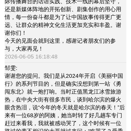
际传播舞台的话语实践、技术一线的幕后坚守，
还是新媒体阵地的开拓创新、剧集创作的用心用
情，每一份奋斗都是为了让中国故事传得更广更
远、让群众的精神文化生活更加充实和丰盈。谢
谢你们！
今天的见面会就到这里，感谢记者朋友们的参
与，大家再见！
2026-06-05 16:18:48
邹雯:
谢谢您的提问。我们是从2024年开启《美丽中国
行》的系列节目的，但是确实没想到第一站《勇
闯东北》就一炮打响。当时正值黑龙江冰雪旅游
热，在中央大街有很多市民，谈到哈尔滨的爆火
眼含热泪，说“今年的冬天就是哈尔滨的春天！”后
来有一位68岁的阿姨，她当时转了好几趟车专门
赶过来看我，我就被感动哭了，这个时候有一位