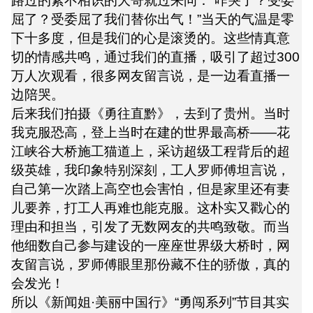
路过的素不相识的大哥就过来问：“咋哭了？受委
屈了？受委屈了我们替你出气！”当天的气温是零
下十多度，但是我们的心是滚烫的。这些情真意
切的情感共鸣，通过我们的直播，吸引了超过300
万人次观看，很多网友留言说，是一边看直播一
边陪哭。
后来我们拍摄《勇往直黔》，去到了贵州。当时
我克服恐高，登上当时在建的世界最高桥——花
江峡谷大桥施工猫道上，采访超级工程背后的超
级英雄，我印象特别深刻，工人罗师傅坦言说，
自己第一次踏上高空也会害怕，但是家里还有妻
儿要养，打工人再难也能克服。这朴实又戳心的
理由和担当，引发了无数网友的共鸣致敬。而当
他细数自己参与建设的一座座世界级大桥时，网
友留言说，罗师傅眼里那份藏不住的骄傲，真的
会发光！
所以《新闻姐·美丽中国行》“勇闯系列”节目其实