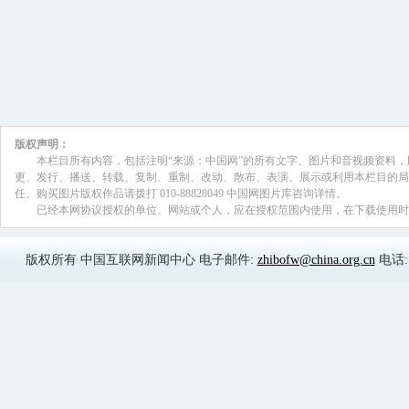
自在保健食品中添加违禁物品，如在减肥
布曲明、酚酞等药物，在辅助降血糖功能
胍、格列苯脲等药物。
颜江瑛:
一些不法企业以食品批准文号、生产
文号等假冒保健食品，不顾消费者健康安
利。比如食品药品监管部门和公安部门联
康软胶囊”案件，购进价为53.5元/盒的
2980元的价格卖给了老年人，涉案总金额
破获的伪造、盗用保健食品批准文号假冒
品案件，初步统计涉案金额约600余万元
颜江瑛:
还有一些企业虚假夸大产品功效，擅
用人群，误导消费者。比如，陕西仁康药